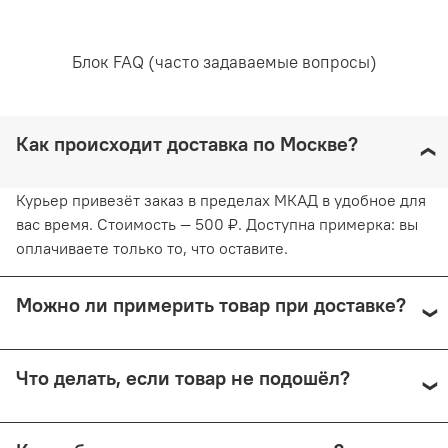
не превышающей 30 градусов. Любое отбеливание
недопустимо и навредит ткани. Отжимайте белье
руками, не применяя силу. Глажка запрещена. Сушить
Блок FAQ (часто задаваемые вопросы)
белье желательно в вертикальном положении, не
используя барабанную сушку. Придерживаясь
рекомендаций, вы продлите жизнь белью и сохраните
его эстетический вид.
Как происходит доставка по Москве?
Курьер привезёт заказ в пределах МКАД в удобное для
вас время. Стоимость — 500 ₽. Доступна примерка: вы
оплачиваете только то, что оставите.
Можно ли примерить товар при доставке?
Да, при курьерской доставке по Москве и доставке
Что делать, если товар не подошёл?
СДЭК с примеркой. Первые 15 минут — бесплатно.
Далее +150 ₽ за каждые 15 минут.
Предоплата возвращается — кроме случаев доставки