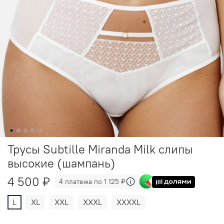
Трусы Subtille Miranda Milk слипы
высокие (шампань)
4 500 ₽
4 платежа по 1 125 ₽
L
XL
XXL
XXXL
XXXXL