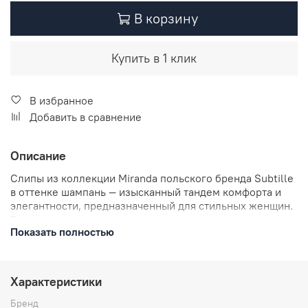
В корзину
Купить в 1 клик
В избранное
Добавить в сравнение
Описание
Слипы из коллекции Miranda польского бренда Subtille
в оттенке шампань — изысканный тандем комфорта и
элегантности, предназначенный для стильных женщин.
Выполнены из нежного и эластичного материала с
Показать полностью
вышитыми вставками, которые придают изделию
неповторимый шарм. Особенностью модели стали
чарующие вырезы спереди и сзади белья. Широкие
боковины и высокая посадка сделают слипы идеальным
Характеристики
выбором как для повседневного образа, так и для
особенных моментов.
Бренд