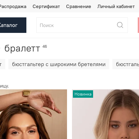
Распродажа
Сертификат
Сравнение
Личный кабинет
Каталог
бралетт
46
т
бюстгальтер с широкими бретелями
бюстгаль
ицу.
Новинка