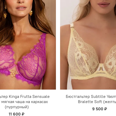
тер Kinga Frutta Sensuale
Бюстгальтер Subtille Yasm
 мягкая чаша на каркасах
Bralette Soft (желт
(пурпурный)
9 500 ₽
11 600 ₽