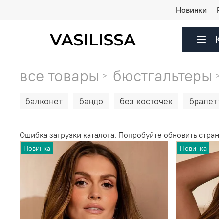
Новинки
все товары
бюстгальтеры
балконет
бандо
без косточек
бралет
Ошибка загрузки каталога. Попробуйте обновить стран
Новинка
Новинка