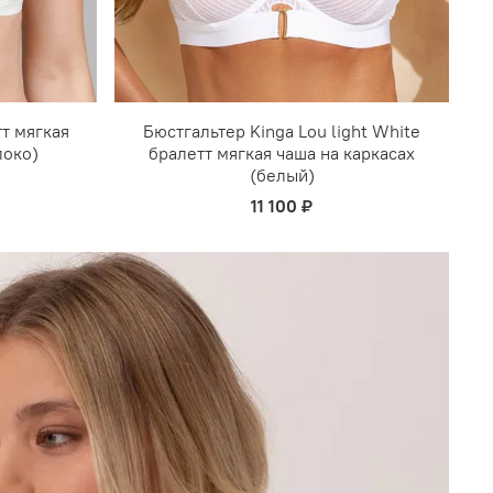
т мягкая
Бюстгальтер Kinga Lou light White
локо)
бралетт мягкая чаша на каркасах
(белый)
11 100 ₽