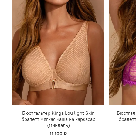
Бюстгальтер Kinga Lou light Skin
Бюстгаль
бралетт мягкая чаша на каркасах
бралетт
(миндаль)
11 100 ₽