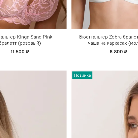
альтер Kinga Sand Pink
Бюстгальтер Zebra бралет
бралетт (розовый)
чаша на каркасах (мо
11 500 ₽
6 800 ₽
Новинка