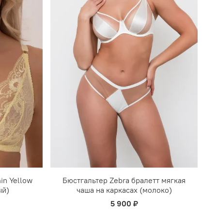
in Yellow
Бюстгальтер Zebra бралетт мягкая
ый)
чаша на каркасах (молоко)
5 900 ₽