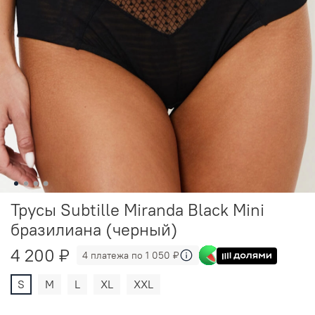
Трусы Subtille Miranda Black Mini
бразилиана (черный)
4 200 ₽
4 платежа по 1 050 ₽
S
M
L
XL
XXL