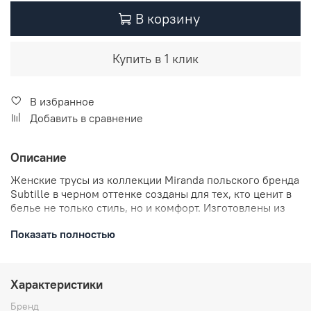
В корзину
Купить в 1 клик
В избранное
Добавить в сравнение
Описание
Женские трусы из коллекции Miranda польского бренда
Subtille в черном оттенке созданы для тех, кто ценит в
белье не только стиль, но и комфорт. Изготовлены из
мягкого, хорошо тянущегося сетчатого материала со
Показать полностью
вставками из геометрической вышивки, придающей
трусикам изыск и шарм. Задняя часть изделия,
выполненная из двухслойной сетки с плоскими швами,
подчеркнет форму ягодиц и обеспечит незаметность
Характеристики
под одеждой.
Бренд