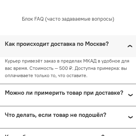
используя барабанную сушку. Придерживаясь
рекомендаций, вы продлите жизнь белью и сохраните
его эстетический вид.
Блок FAQ (часто задаваемые вопросы)
Как происходит доставка по Москве?
Курьер привезёт заказ в пределах МКАД в удобное для
вас время. Стоимость — 500 ₽. Доступна примерка: вы
оплачиваете только то, что оставите.
Можно ли примерить товар при доставке?
Да, при курьерской доставке по Москве и доставке
Что делать, если товар не подошёл?
СДЭК с примеркой. Первые 15 минут — бесплатно.
Далее +150 ₽ за каждые 15 минут.
Предоплата возвращается — кроме случаев доставки