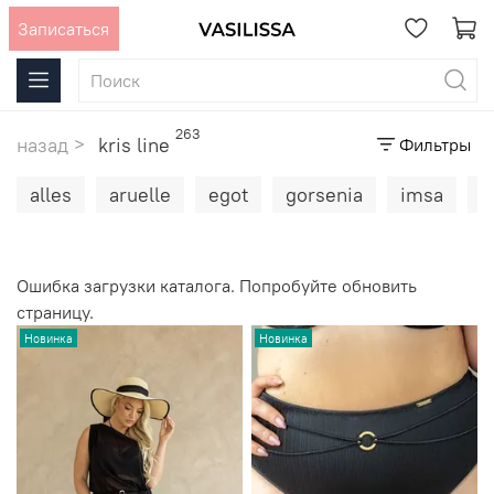
Записаться
263
назад
kris line
Фильтры
alles
aruelle
egot
gorsenia
imsa
j
Ошибка загрузки каталога. Попробуйте обновить
страницу.
Новинка
Новинка