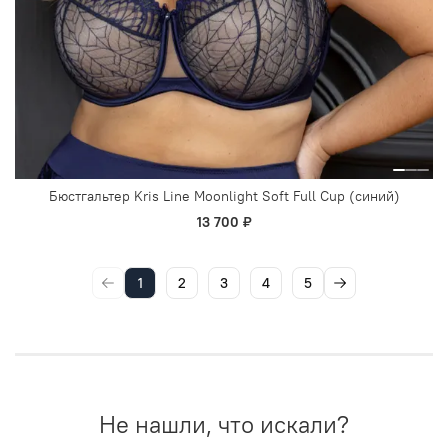
Бюстгальтер Kris Line Moonlight Soft Full Cup (синий)
13 700 ₽
1
2
3
4
5
6
7
8
Не нашли, что искали?