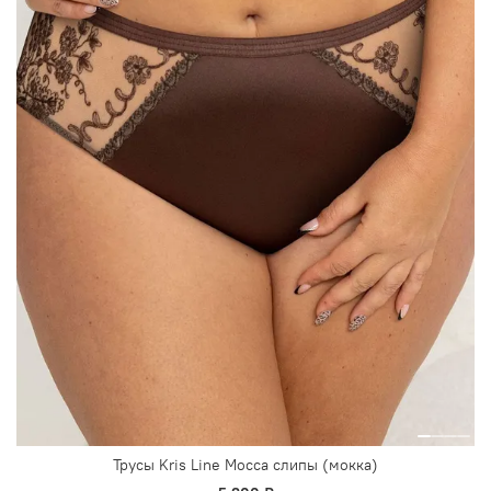
Трусы Kris Line Mocca слипы (мокка)