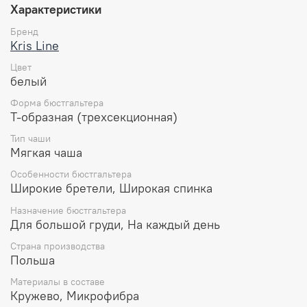
элегантный вид.
Характеристики
Особенности:
Бренд
Kris Line
На каркасах.
Чашка сшивная, с тройным диагональным
Цвет
членением.
белый
Нижняя деталь чашки из прочного
Форма бюстгальтера
высококачественного сетчатого полотна с
Т-образная (трехсекционная)
вышивкой на подкладке из стабилизирующей
сетки.
Тип чаши
Верхняя деталь — кружевное шитье.
Мягкая чаша
Пояс из плотного эластичного полотна с
Особенности бюстгальтера
микрофиброй в один слой.
Широкие бретели, Широкая спинка
Укреплен вертикальными упругими пластинами.
Бретели несъемные, спереди украшены
Назначение бюстгальтера
декоративной вышивкой, регулируемые сзади.
Для большой груди, На каждый день
Ширина бретелей и высота застежки
увеличивается на больших размерах.
Страна производства
Польша
Состав:
Материалы в составе
80% полиамид
Кружево, Микрофибра
10% эластан