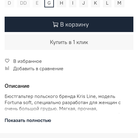
D
DD
E
G
H
I
J
K
L
M
В корзину
Купить в 1 клик
В избранное
Добавить в сравнение
Описание
Бюстгальтер польского бренда Kris Line, модель
Fortuna soft, специально разработан для женщин с
очень большой грудью. Мягкая, прочная,
полупрозрачная сетка придаст силуэту роскошный вид.
Показать полностью
Идеально поддержит пышный бюст, создавая слегка
округлую форму, а диагональный рельеф эффектно
соберет грудь к центру, обеспечивая комфорт и