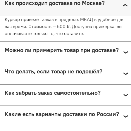
Как происходит доставка по Москве?
Курьер привезёт заказ в пределах МКАД в удобное для
вас время. Стоимость — 500 ₽. Доступна примерка: вы
оплачиваете только то, что оставите.
Можно ли примерить товар при доставке?
Да, при курьерской доставке по Москве и доставке
Что делать, если товар не подошёл?
СДЭК с примеркой. Первые 15 минут — бесплатно.
Далее +150 ₽ за каждые 15 минут.
Предоплата возвращается — кроме случаев доставки
Как забрать заказ самостоятельно?
Почтой России (в этом случае возврат невозможен).
Самовывоз доступен из магазина по адресу: Москва,
Какие есть варианты доставки по России?
Малый Николопесковский пер., 4 (м. Арбатская). Срок
подготовки — от 1 рабочего дня.
Мы отправляем заказы через СДЭК (от 350 ₽) и Почту