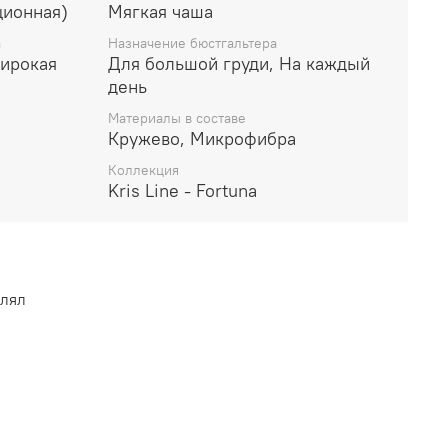
ционная)
Мягкая чаша
й силуэт.
анель хорошо маскируя подмышечную зону.
а
Назначение бюстгальтера
аши продублирована стабилизационной сеткой,
ирокая
Для большой груди, На каждый
веренно держать грудь и предупреждает
день
ждевременного растягивания.
Материалы в составе
регулируемые.
Кружево, Микрофибра
тель варьируются от размера чаши. Чем больше
Коллекция
ире пояс и бретели.
Kris Line - Fortuna
влял