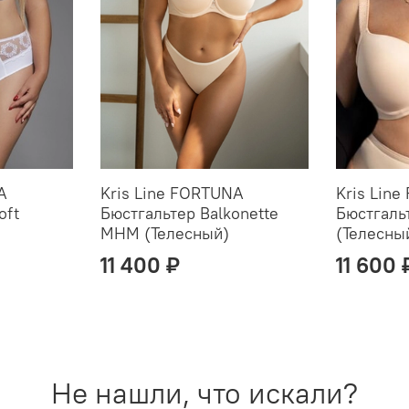
A
Kris Line FORTUNA
Kris Lin
oft
Бюстгальтер Balkonette
Бюстгальт
MHM (Телесный)
(Телесны
11 400 ₽
11 600 
Не нашли, что искали?