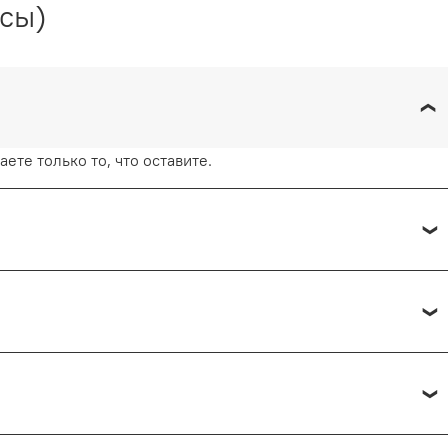
осы)
ете только то, что оставите.
 каждые 15 минут.
— от 1 рабочего дня.