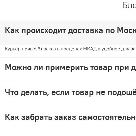
Бло
Как происходит доставка по Мо
Курьер привезёт заказ в пределах МКАД в удобное для вас
Можно ли примерить товар при 
Да, при курьерской доставке по Москве и доставке СДЭК 
Что делать, если товар не подо
Предоплата возвращается — кроме случаев доставки Почт
Как забрать заказ самостоятель
Самовывоз доступен из магазина по адресу: Москва, Малый