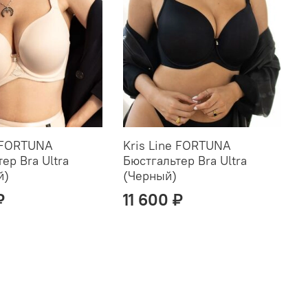
e FORTUNA
Kris Line FORTUNA
K
ер Bra Ultra
Бюстгальтер Bra Ultra
L
й)
(Черный)
₽
11 600 ₽