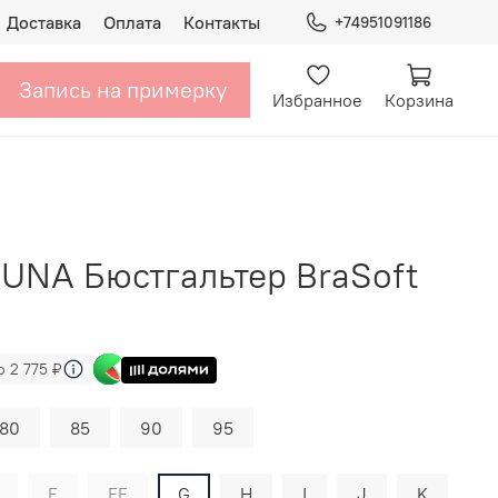
Доставка
Оплата
Контакты
+74951091186
Запись на примерку
Избранное
Корзина
TUNA Бюстгальтер BraSoft
о 2 775 ₽
80
85
90
95
F
FF
G
H
I
J
K