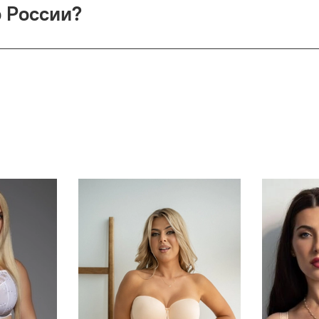
о России?
сии (по её тарифам). СДЭК предлагает доставку до двери и
врате — деньги возвращаются (кроме Почты России).