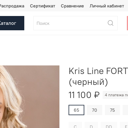
Распродажа
Сертификат
Сравнение
Личный кабинет
Каталог
Kris Line FOR
(черный)
11 100 ₽
4 платежа п
65
70
75
C
D
DD
E