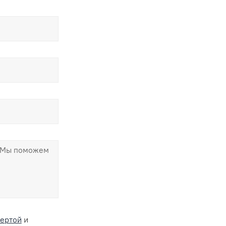
ертой
и