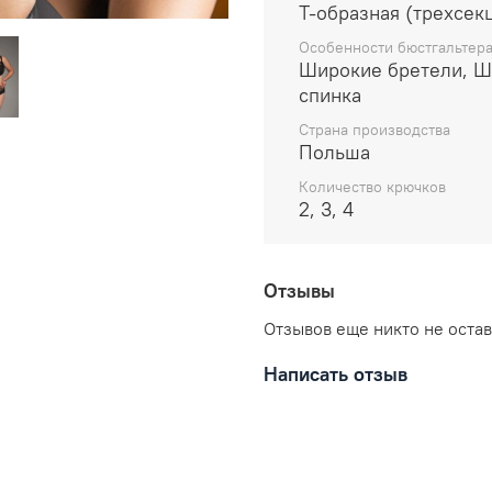
Т-образная (трехсек
создавая утонченны
Высокая боковая п
Особенности бюстгальтер
Внутренняя часть ч
Широкие бретели, Ш
которая помогает у
спинка
бюстгальтер от пре
Страна производства
Бретели широкие, 
Польша
Ширина пояса и бре
Количество крючков
размер чаши, тем ш
2, 3, 4
Состав:
80% полиамид
Отзывы
10% спандекс
Отзывов еще никто не оста
5% хлопок
5% полиэстер
Написать отзыв
Уход за вещами: