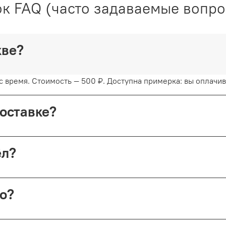
к FAQ (часто задаваемые вопр
скве?
 время. Стоимость — 500 ₽. Доступна примерка: вы оплачива
доставке?
с примеркой. Первые 15 минут — бесплатно. Далее +150 ₽ за
шёл?
ой России (в этом случае возврат невозможен).
но?
 Николопесковский пер., 4 (м. Арбатская). Срок подготовки 