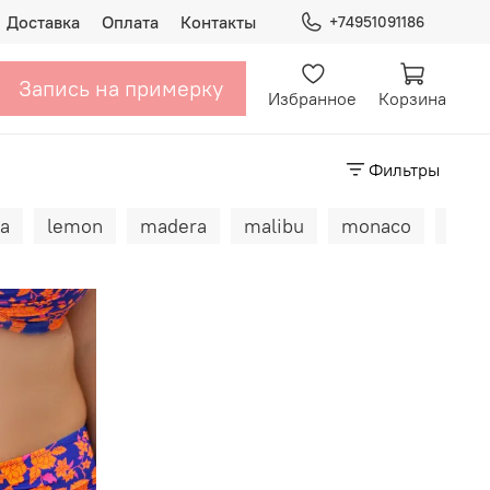
Доставка
Оплата
Контакты
+74951091186
Запись на примерку
Избранное
Корзина
Фильтры
ka
lemon
madera
malibu
monaco
nami