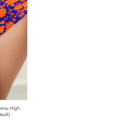
липы High
вый)