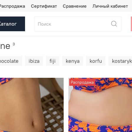
Распродажа
Сертификат
Сравнение
Личный кабинет
Каталог
line
3
hocolate
ibiza
fiji
kenya
korfu
kostary
Распродажа