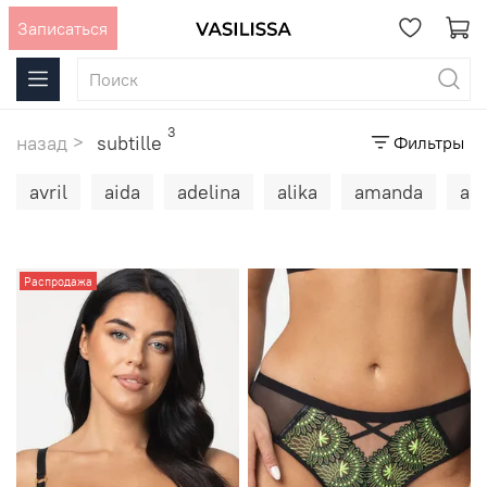
Записаться
3
назад
subtille
Фильтры
avril
aida
adelina
alika
amanda
an
Распродажа