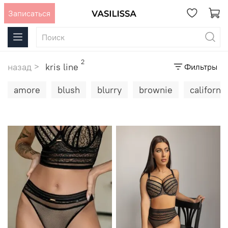
Записаться
2
назад
kris line
Фильтры
amore
blush
blurry
brownie
california