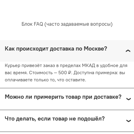
Рекомендована ручная стирка при температуре воды,
не превышающей 30 градусов. Любое отбеливание
Блок FAQ (часто задаваемые вопросы)
недопустимо и навредит ткани. Отжимайте белье
руками, не применяя силу. Глажка запрещена. Сушить
белье желательно в горизонтальном положении, не
используя барабанную сушку. Придерживаясь
Как происходит доставка по Москве?
рекомендаций, вы продлите жизнь белью и сохраните
его эстетический вид.
Курьер привезёт заказ в пределах МКАД в удобное для
вас время. Стоимость — 500 ₽. Доступна примерка: вы
оплачиваете только то, что оставите.
Можно ли примерить товар при доставке?
Да, при курьерской доставке по Москве и доставке
Что делать, если товар не подошёл?
СДЭК с примеркой. Первые 15 минут — бесплатно.
Далее +150 ₽ за каждые 15 минут.