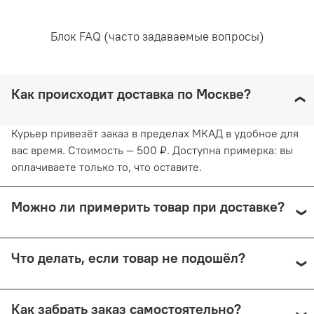
Рекомендована ручная стирка при температуре воды,
не превышающей 30 градусов. Любое отбеливание
Блок FAQ (часто задаваемые вопросы)
недопустимо и навредит ткани. Отжимайте белье
руками, не применяя силу. Глажка запрещена. Сушить
белье желательно в горизонтальном положении, не
используя барабанную сушку. Придерживаясь
Как происходит доставка по Москве?
рекомендаций, вы продлите жизнь белью и сохраните
его эстетический вид.
Курьер привезёт заказ в пределах МКАД в удобное для
вас время. Стоимость — 500 ₽. Доступна примерка: вы
оплачиваете только то, что оставите.
Можно ли примерить товар при доставке?
Да, при курьерской доставке по Москве и доставке
Что делать, если товар не подошёл?
СДЭК с примеркой. Первые 15 минут — бесплатно.
Далее +150 ₽ за каждые 15 минут.
Предоплата возвращается — кроме случаев доставки
Как забрать заказ самостоятельно?