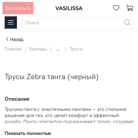
Записаться
Назад
Главная
Бренды
...
Трусы
Трусы Zebra танга (черный)
Описание
Трусики-танга с эластичными лентами — это стильное
решение для тех, кто ценит комфорт и эффектный
дизайн. Ленты элегантно подчеркивают талию, создавая
выразительный акцент. Фиксация лент по центру и на
Показать полностью
спинке позволяет легко регулировать их высоту,