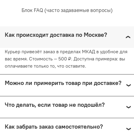
недопустимо и навредит ткани. Отжимайте белье
Блок FAQ (часто задаваемые вопросы)
руками, не применяя силу. Глажка запрещена. Сушить
белье желательно в горизонтальном положении, не
используя барабанную сушку. Придерживаясь
рекомендаций, вы продлите жизнь белью и сохраните
Как происходит доставка по Москве?
его эстетический вид.
Курьер привезёт заказ в пределах МКАД в удобное для
вас время. Стоимость — 500 ₽. Доступна примерка: вы
оплачиваете только то, что оставите.
Можно ли примерить товар при доставке?
Да, при курьерской доставке по Москве и доставке
Что делать, если товар не подошёл?
СДЭК с примеркой. Первые 15 минут — бесплатно.
Далее +150 ₽ за каждые 15 минут.
Предоплата возвращается — кроме случаев доставки
Как забрать заказ самостоятельно?
Почтой России (в этом случае возврат невозможен).