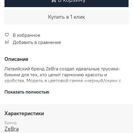
Купить в 1 клик
В избранное
Добавить в сравнение
Описание
Латвийский бренд ZeBra создал идеальные трусики-
бикини для тех, кто ценит гармонию красоты и
удобства. Модель в цветовой гамме «черный/скин» с
модным горошком — это свежий взгляд на
Показать полностью
повседневный образ: нежно, женственно и с намеком
на кокетство. Удобная посадка — эластичная ткань мягко
облегает фигуру, не врезаясь в кожу, а средняя линия
талии подходит под любую одежду. Идеальное
Характеристики
покрытие — аккуратный крой обеспечивает удобство и
уверенность в каждом движении. Это изящное белье
Бренд
добавит легкую пикантность, подчеркивая линию бедер.
ZeBra