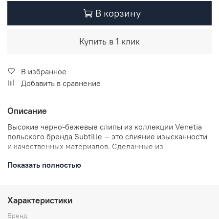
В корзину
Купить в 1 клик
В избранное
Добавить в сравнение
Описание
Высокие черно-бежевые слипы из коллекции Venetia
польского бренда Subtille — это слияние изысканности
и качественных материалов. Сделанные из
двухслойного тюля и ажурных кружев, они не только
Показать полностью
эффектно выглядят, но и обеспечивают комфортное
ношение. Задняя деталь изделия сконструирована так,
чтобы подчеркивать форму ягодиц и остаться
незаметной под одеждой. Трусики Venetia Black —
Характеристики
идеальный выбор для тех, кто ценит красоту и удобство.
Бренд