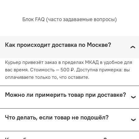
белье желательно в вертикальном положении, не
используя барабанную сушку. Придерживаясь
рекомендаций, вы продлите жизнь белью и сохраните
Блок FAQ (часто задаваемые вопросы)
его эстетический вид.
Как происходит доставка по Москве?
Курьер привезёт заказ в пределах МКАД в удобное для
вас время. Стоимость — 500 ₽. Доступна примерка: вы
оплачиваете только то, что оставите.
Можно ли примерить товар при доставке?
Да, при курьерской доставке по Москве и доставке
Что делать, если товар не подошёл?
СДЭК с примеркой. Первые 15 минут — бесплатно.
Далее +150 ₽ за каждые 15 минут.
Предоплата возвращается — кроме случаев доставки