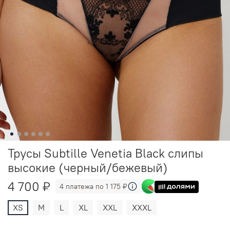
Трусы Subtille Venetia Black слипы
высокие (черный/бежевый)
4 700 ₽
4 платежа по 1 175 ₽
XS
M
L
XL
XXL
XXXL