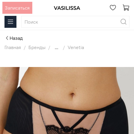
Записаться
Назад
Главная
Бренды
...
Venetia