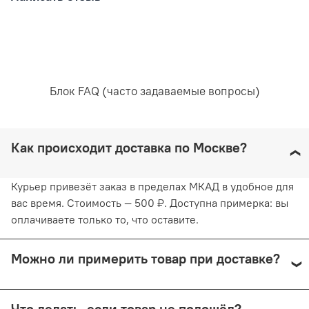
Уход за вещами:
Рекомендована ручная стирка при температуре воды,
не превышающей 30 градусов. Любое отбеливание
Блок FAQ (часто задаваемые вопросы)
недопустимо и навредит ткани. Отжимайте белье
руками, не применяя силу. Глажка запрещена. Сушить
белье желательно в вертикальном положении, не
используя барабанную сушку. Придерживаясь
Как происходит доставка по Москве?
рекомендаций, вы продлите жизнь белью и сохраните
его эстетический вид.
Курьер привезёт заказ в пределах МКАД в удобное для
вас время. Стоимость — 500 ₽. Доступна примерка: вы
оплачиваете только то, что оставите.
Можно ли примерить товар при доставке?
Да, при курьерской доставке по Москве и доставке
Что делать, если товар не подошёл?