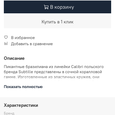
В корзину
Купить в 1 клик
В избранное
Добавить в сравнение
Описание
Пикантные бразилиана из линейки Calibri польского
бренда Subtille представлены в сочной коралловой
гамме. Изготовленные из эластичных кружев, они
комфортно сядут по фигуре благодаря средней линии
Показать полностью
талии, в то время как задняя часть изделия придаст
ягодицам привлекательную округлость. Станут
прекрасным дополнением к основному гардеробу или
дополнят романтический наряд.
Характеристики
Особенности:
Бренд