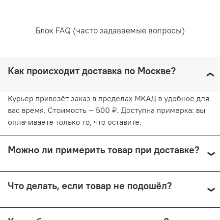
руками, не применяя силу. Глажка запрещена. Сушить
белье желательно в вертикальном положении, не
используя барабанную сушку. Придерживаясь
Блок FAQ (часто задаваемые вопросы)
рекомендаций, вы продлите жизнь белью и сохраните
его эстетический вид.
Как происходит доставка по Москве?
Курьер привезёт заказ в пределах МКАД в удобное для
вас время. Стоимость — 500 ₽. Доступна примерка: вы
оплачиваете только то, что оставите.
Можно ли примерить товар при доставке?
Да, при курьерской доставке по Москве и доставке
Что делать, если товар не подошёл?
СДЭК с примеркой. Первые 15 минут — бесплатно.
Далее +150 ₽ за каждые 15 минут.
Предоплата возвращается — кроме случаев доставки