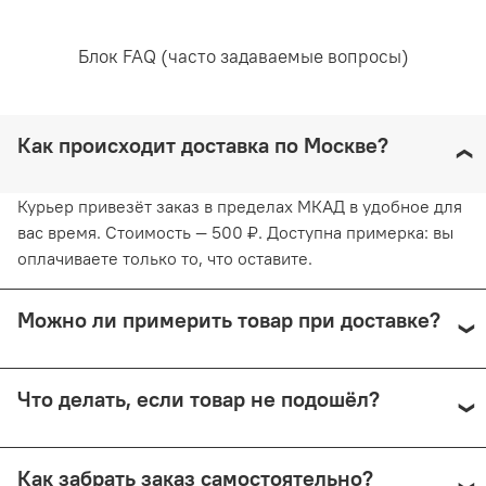
5% хлопок
Уход за вещами:
Блок FAQ (часто задаваемые вопросы)
Как происходит доставка по Москве?
Рекомендована ручная стирка при температуре воды,
не превышающей 30 градусов. Любое отбеливание
недопустимо и навредит ткани. Отжимайте белье
Курьер привезёт заказ в пределах МКАД в удобное для
руками, не применяя силу. Глажка запрещена. Сушить
вас время. Стоимость — 500 ₽. Доступна примерка: вы
белье желательно в горизонтальном положении, не
оплачиваете только то, что оставите.
используя барабанную сушку. Придерживаясь
рекомендаций, вы продлите жизнь белью и сохраните
его эстетический вид.
Можно ли примерить товар при доставке?
Да, при курьерской доставке по Москве и доставке
Что делать, если товар не подошёл?
СДЭК с примеркой. Первые 15 минут — бесплатно.
Далее +150 ₽ за каждые 15 минут.
Предоплата возвращается — кроме случаев доставки
Как забрать заказ самостоятельно?