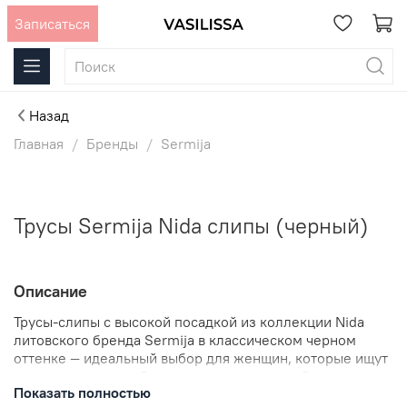
Записаться
Назад
Главная
Бренды
Sermija
Трусы Sermija Nida слипы (черный)
Описание
Трусы-слипы с высокой посадкой из коллекции Nida
литовского бренда Sermija в классическом черном
оттенке — идеальный выбор для женщин, которые ищут
каждодневное удобство и стиль в нижнем белье.
Показать полностью
Модель без боковых швов дарит легкость и