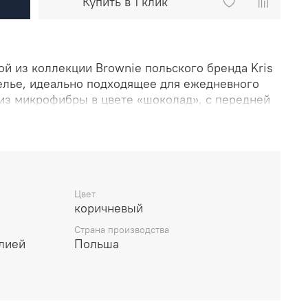
Купить в 1 клик
й из коллекции Brownie польского бренда Kris
елье, идеально подходящее для ежедневного
з микрофибры в цвете «шоколад», с передней
тящей вышивкой с геометрическим узором на
няя часть изделия из сдвоенной сетки подарит
сики сочетают в себе элегантность и
ь идеальным выбором для женщин, ценящих
утся незаметны под нарядом.
Цвет
коричневый
Страна производства
и.
лией
Польша
 геометрической вышивкой на передней детали.
оженная вдвое сеточка с бесшовными краями.
я.