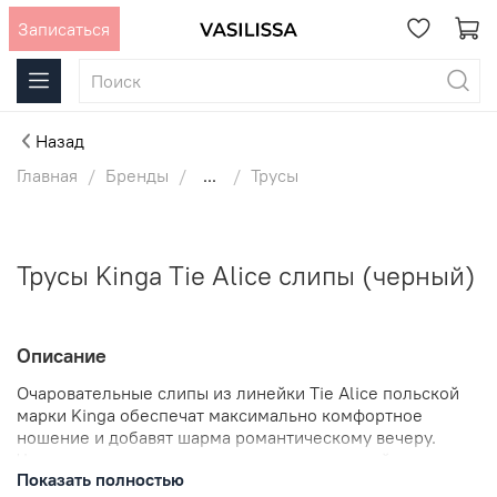
Записаться
Назад
Главная
Бренды
...
Трусы
Трусы Kinga Tie Alice слипы (черный)
Описание
Очаровательные слипы из линейки Tie Alice польской
марки Kinga обеспечат максимально комфортное
ношение и добавят шарма романтическому вечеру.
Черные мягкие кружева в сочетании с сеткой телесного
Показать полностью
цвета создадут интригующий и сексуальный образ,