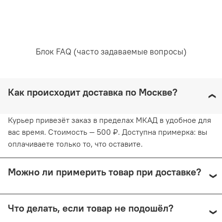
белье желательно в вертикальном положении, не
используя барабанную сушку. Придерживаясь
рекомендаций, вы продлите жизнь белью и сохраните
его эстетический вид.
Блок FAQ (часто задаваемые вопросы)
Как происходит доставка по Москве?
Курьер привезёт заказ в пределах МКАД в удобное для
вас время. Стоимость — 500 ₽. Доступна примерка: вы
оплачиваете только то, что оставите.
Можно ли примерить товар при доставке?
Да, при курьерской доставке по Москве и доставке
Что делать, если товар не подошёл?
СДЭК с примеркой. Первые 15 минут — бесплатно.