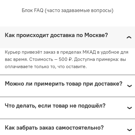
Блок FAQ (часто задаваемые вопросы)
Как происходит доставка по Москве?
Курьер привезёт заказ в пределах МКАД в удобное для
вас время. Стоимость — 500 ₽. Доступна примерка: вы
оплачиваете только то, что оставите.
Можно ли примерить товар при доставке?
Да, при курьерской доставке по Москве и доставке
Что делать, если товар не подошёл?
СДЭК с примеркой. Первые 15 минут — бесплатно.
Далее +150 ₽ за каждые 15 минут.
Предоплата возвращается — кроме случаев доставки
Как забрать заказ самостоятельно?
Почтой России (в этом случае возврат невозможен).