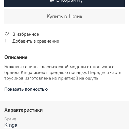
Купить в 1 клик
В избранное
Добавить в сравнение
Описание
Бежевые слипы классической модели от польского
бренда Kinga имеют среднюю посадку. Передняя часть
трусиков изготовлена из приятной на ощупь
микрофибры и украшена эластичным кружевом с
Показать полностью
геометрическими узорами. Белье будет удобным в
ношении и обеспечит комфорт на протяжении дня.
Особенности:
Характеристики
Срезы обработаны плоскими резинками.
Бренд
Ластовица хлопковая.
Kinga