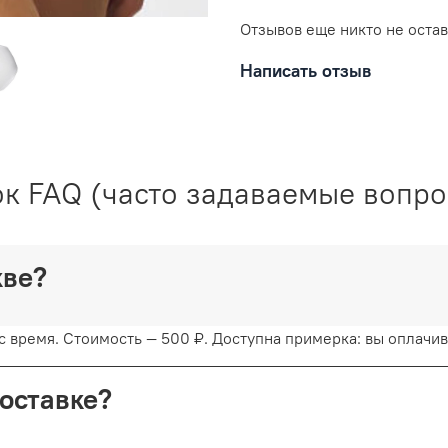
3% хлопок
Отзывов еще никто не оста
Уход за вещами:
Написать отзыв
Рекомендована ручная с
к FAQ (часто задаваемые вопр
30 градусов. Любое отбе
Отжимайте белье руками
белье желательно в вер
сушку. Придерживаясь р
скве?
сохраните его эстетичес
 время. Стоимость — 500 ₽. Доступна примерка: вы оплачива
доставке?