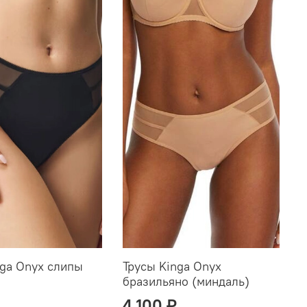
nga Onyx слипы
Трусы Kinga Onyx
Т
бразильяно (миндаль)
б
4 100 ₽