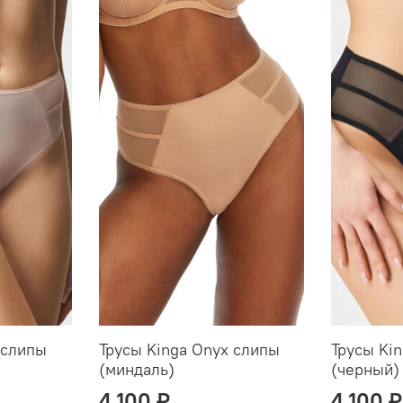
 слипы
Трусы Kinga Onyx слипы
Трусы Ki
(миндаль)
(черный)
4 100 ₽
4 100 ₽