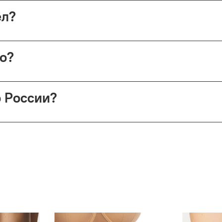
с примеркой. Первые 15 минут — бесплатно. Далее +150 ₽ за
шёл?
ой России (в этом случае возврат невозможен).
но?
 Николопесковский пер., 4 (м. Арбатская). Срок подготовки 
о России?
сии (по её тарифам). СДЭК предлагает доставку до двери и
врате — деньги возвращаются (кроме Почты России).