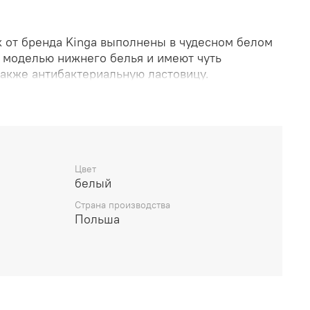
x от бренда Kinga выполнены в чудесном белом
й моделью нижнего белья и имеют чуть
также антибактериальную ластовицу.
й на ощупь эластичной ткани с добавлением
рированы полупрозрачной сеткой на боках.
жедневного ношения и гарантируют удобство
м фигуры.
Цвет
белый
 пройм.
Страна производства
актериальным немецким хлопком с ионами
Польша