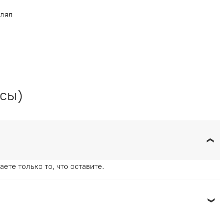
влял
тирка при температуре воды, не превышающей
осы)
ливание недопустимо и навредит ткани.
, не применяя силу. Глажка запрещена. Сушить
тикальном положении, не используя барабанную
екомендаций, вы продлите жизнь белью и
кий вид.
ете только то, что оставите.