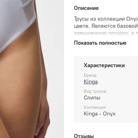
Описание
Трусы из коллекции Ony
цвете. Являются базово
завышенную посадку, а 
Выполненные из приятно
Показать полностью
микрофибры, слипы деко
Трусики идеальны для е
женщинам с любым типо
Характеристики
Особенности:
Бренд
Kinga
Обработанные края
Вид трусов
Ластовица с антиб
Слипы
серебра.
Коллекция
Состав:
Kinga - Onyx
60% полиамид
20% эластан
Отзывы
17% полиэстер