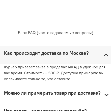
Рекомендована ручная стирка при температуре воды,
не превышающей 30 градусов. Любое отбеливание
недопустимо и навредит ткани. Отжимайте белье
руками, не применяя силу. Глажка запрещена. Сушить
Блок FAQ (часто задаваемые вопросы)
белье желательно в горизонтальном положении, не
используя барабанную сушку. Придерживаясь
рекомендаций, вы продлите жизнь белью и сохраните
его эстетический вид.
Как происходит доставка по Москве?
Курьер привезёт заказ в пределах МКАД в удобное для
вас время. Стоимость — 500 ₽. Доступна примерка: вы
оплачиваете только то, что оставите.
Можно ли примерить товар при доставке?
Да, при курьерской доставке по Москве и доставке
Что делать, если товар не подошёл?