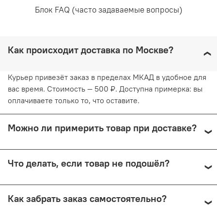
Блок FAQ (часто задаваемые вопросы)
Как происходит доставка по Москве?
Курьер привезёт заказ в пределах МКАД в удобное для
вас время. Стоимость — 500 ₽. Доступна примерка: вы
оплачиваете только то, что оставите.
Можно ли примерить товар при доставке?
Да, при курьерской доставке по Москве и доставке
Что делать, если товар не подошёл?
СДЭК с примеркой. Первые 15 минут — бесплатно.
Далее +150 ₽ за каждые 15 минут.
Предоплата возвращается — кроме случаев доставки
Как забрать заказ самостоятельно?
Почтой России (в этом случае возврат невозможен).