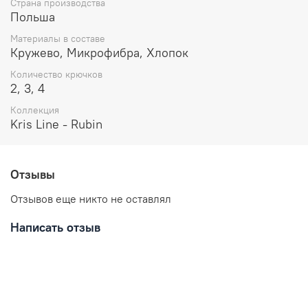
Страна производства
бретели.
Польша
Состав:
Материалы в составе
Кружево, Микрофибра, Хлопок
80% полиамид
Количество крючков
10% спандекс
2, 3, 4
5% хлопок
5% полиэстер
Коллекция
Kris Line - Rubin
Уход за вещами:
Отзывы
Отзывов еще никто не оставлял
Написать отзыв