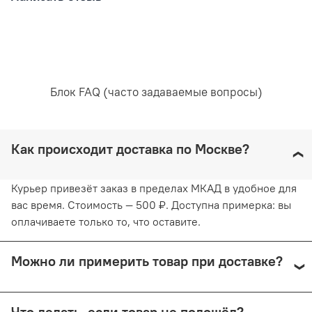
Состав:
80% полиамид
10% спандекс
5% хлопок
5% полиэстер
Блок FAQ (часто задаваемые вопросы)
Уход за вещами:
Как происходит доставка по Москве?
Курьер привезёт заказ в пределах МКАД в удобное для
вас время. Стоимость — 500 ₽. Доступна примерка: вы
оплачиваете только то, что оставите.
Можно ли примерить товар при доставке?
Да, при курьерской доставке по Москве и доставке
Что делать, если товар не подошёл?