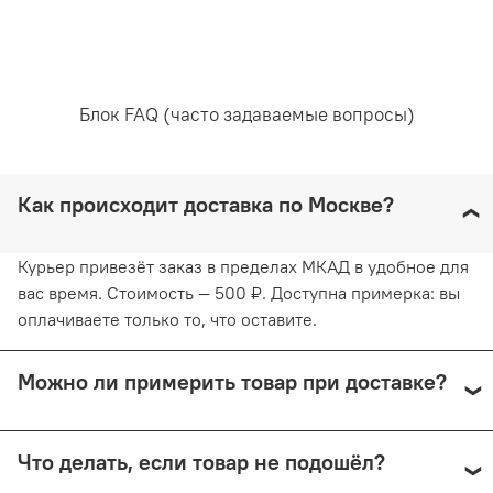
Почувствуйте комфорт и привлекательность с
стрингами Kris Line CARMEN High Waist. Они станут
отличным дополнением к вашей коллекции нижнего
белья и подарят вам уверенность и чувство стиля на
каждый день.
Блок FAQ (часто задаваемые вопросы)
Как происходит доставка по Москве?
Курьер привезёт заказ в пределах МКАД в удобное для
вас время. Стоимость — 500 ₽. Доступна примерка: вы
оплачиваете только то, что оставите.
Можно ли примерить товар при доставке?
Да, при курьерской доставке по Москве и доставке
Что делать, если товар не подошёл?
СДЭК с примеркой. Первые 15 минут — бесплатно.