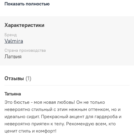
Глубокие, мягкие чаши идеально садятся на любую
Показать полностью
грудь, сохраняя естественную форму и не создавая
дополнительного объема.
Характеристики
Регулируемые по высоте бретели легко настраиваются
под фигуру, а застежка на спине из 5-6 крючков
Бренд
обеспечивает надежную фиксацию белья.
Valmira
Преимуществом данной модели является максимально
Страна производства
широкий пояс, который сглаживает проблемные зоны и
Латвия
тем самым корректирует силуэт под одеждой.
Бюстье Valmira "Жемчужный цветок" прекрасно
подходит для повседневной носки и для особых случаев
Отзывы
(1)
за счет элегантного кружева, которое придаст
уверенность любой женщине и вскружит любую
Татьяна
мужскую голову.
Это бюстье - моя новая любовь! Он не только
Особенности:
невероятно стильный с этим нежным оттенком, но и
идеально сидит. Прекрасный акцент для гардероба и
Глубокие и мягкие чаши поддерживают грудь, не
создавая дополнительного объема.
невероятно приятен к телу. Рекомендую всем, кто
Бретели регулируются по высоте для комфортной
ценит стиль и комфорт!