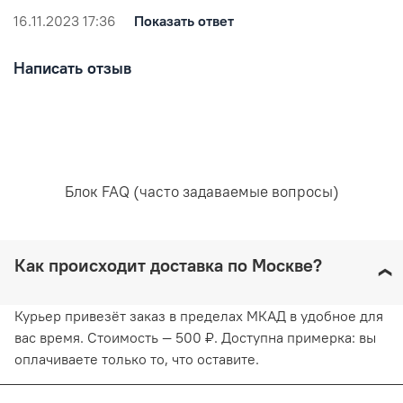
посадки белья.
Широкий пояс скрывает проблемные места,
16.11.2023 17:36
Показать ответ
создавая утонченный силуэт .
Написать отзыв
Состав:
80% полиамид
15% эластан
5% хлопок
Уход за вещами:
Блок FAQ (часто задаваемые вопросы)
Рекомендована ручная стирка при температуре воды,
Как происходит доставка по Москве?
не превышающей 30 градусов. Любое отбеливание
недопустимо и навредит ткани. Отжимайте белье
Курьер привезёт заказ в пределах МКАД в удобное для
руками, не применяя силу. Глажка запрещена. Сушить
белье желательно в вертикальном положении, не
вас время. Стоимость — 500 ₽. Доступна примерка: вы
используя барабанную сушку. Придерживаясь
оплачиваете только то, что оставите.
рекомендаций, вы продлите жизнь белью и сохраните
его эстетический вид.