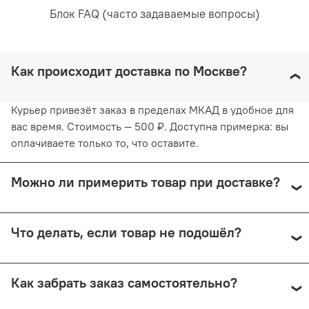
Блок FAQ (часто задаваемые вопросы)
Как происходит доставка по Москве?
Курьер привезёт заказ в пределах МКАД в удобное для
вас время. Стоимость — 500 ₽. Доступна примерка: вы
оплачиваете только то, что оставите.
Можно ли примерить товар при доставке?
Да, при курьерской доставке по Москве и доставке
Что делать, если товар не подошёл?
СДЭК с примеркой. Первые 15 минут — бесплатно.
Далее +150 ₽ за каждые 15 минут.
Предоплата возвращается — кроме случаев доставки
Как забрать заказ самостоятельно?
Почтой России (в этом случае возврат невозможен).