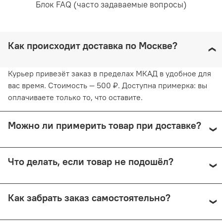
Блок FAQ (часто задаваемые вопросы)
Уход за вещами:
Как происходит доставка по Москве?
Рекомендована ручная стирка при температуре воды,
не превышающей 30 градусов. Любое отбеливание
Курьер привезёт заказ в пределах МКАД в удобное для
недопустимо и навредит ткани. Отжимайте белье
вас время. Стоимость — 500 ₽. Доступна примерка: вы
руками, не применяя силу. Глажка запрещена. Сушить
оплачиваете только то, что оставите.
белье желательно в вертикальном положении, не
используя барабанную сушку. Придерживаясь
рекомендаций, вы продлите жизнь белью и сохраните
Можно ли примерить товар при доставке?
его эстетический вид.
Да, при курьерской доставке по Москве и доставке
Что делать, если товар не подошёл?
СДЭК с примеркой. Первые 15 минут — бесплатно.
Далее +150 ₽ за каждые 15 минут.
Предоплата возвращается — кроме случаев доставки
Как забрать заказ самостоятельно?
Почтой России (в этом случае возврат невозможен).