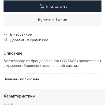
В корзину
Купить в 1 клик
В избранное
Добавить в сравнение
Описание
Бюстгальтер от бренда Vasilissa (YW6688) представлен
в красивом бордовом цвете спелой вишни.
Мягкие чаши придают груди округлую форму, а мягкие
косточки оказывают хорошую поддержку, приподнимая
Показать полностью
грудь. Края чаш имеют плотную ткань, которая помогает
удерживать грудь по бокам и создать роскошное
декольте. В данной модели высокий бочок, он
Характеристики
закрывает подмышечную зону.
Бренд