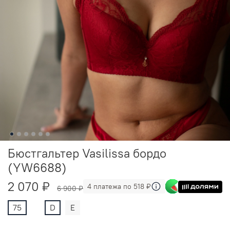
Бюстгальтер Vasilissa бордо
(YW6688)
2 070 ₽
4 платежа по 518 ₽
6 900 ₽
75
D
E