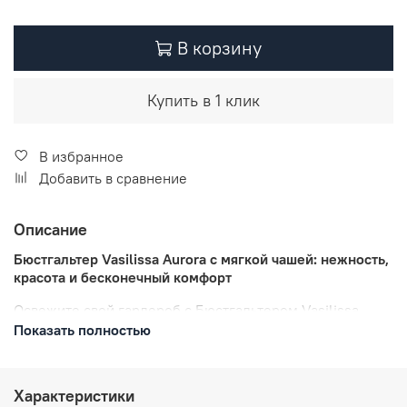
В корзину
Купить в 1 клик
В избранное
Добавить в сравнение
Описание
Бюстгальтер Vasilissa Aurora с мягкой чашей: нежность,
красота и бесконечный комфорт
Освежите свой гардероб с Бюстгальтером Vasilissa
Aurora с мягкой чашей – идеальным сочетанием
Показать полностью
поддержки и элегантности.
Особенности:
Характеристики