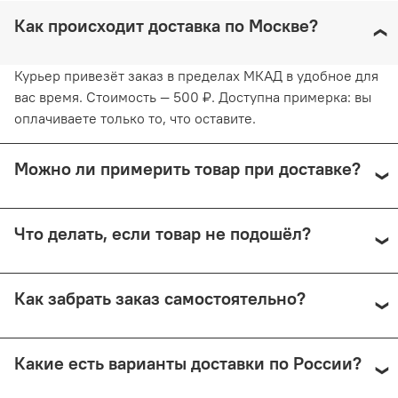
Как происходит доставка по Москве?
Курьер привезёт заказ в пределах МКАД в удобное для
вас время. Стоимость — 500 ₽. Доступна примерка: вы
оплачиваете только то, что оставите.
Можно ли примерить товар при доставке?
Да, при курьерской доставке по Москве и доставке
Что делать, если товар не подошёл?
СДЭК с примеркой. Первые 15 минут — бесплатно.
Далее +150 ₽ за каждые 15 минут.
Предоплата возвращается — кроме случаев доставки
Как забрать заказ самостоятельно?
Почтой России (в этом случае возврат невозможен).
Самовывоз доступен из магазина по адресу: Москва,
Какие есть варианты доставки по России?
Малый Николопесковский пер., 4 (м. Арбатская). Срок
подготовки — от 1 рабочего дня.