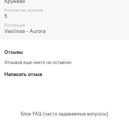
Кружево
обеспечивает дополнительную поддержку,
Количество крючков
сохраняя ощущение естественности.
5
Дышащая мягкая ткань в чаше:
Чаша выполнена из
Коллекция
мягкой дышащей ткани, предоставляя вашей коже
Vasilissa - Aurora
максимальный комфорт.
Бюстгальтер Vasilissa Aurora с мягкой чашей – это ваш
выбор стиля и нежности. Ощутите легкость и
Отзывы
изысканность в каждом мгновении с Aurora.
Отзывов еще никто не оставлял
Написать отзыв
Блок FAQ (часто задаваемые вопросы)