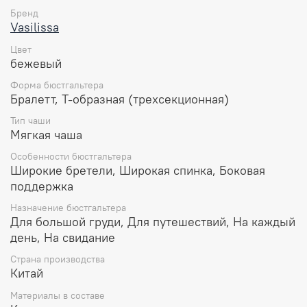
Собирает грудь к центру:
Vasilissa Aurora
Бренд
аккуратно собирает грудь к центру, придавая
Vasilissa
вашей фигуре идеальные формы.
Цвет
Широкие лямки:
Широкие лямки обеспечивают
бежевый
стабильную поддержку, гарантируя комфорт в
течение всего дня.
Форма бюстгальтера
Бралетт, Т-образная (трехсекционная)
Высокая подмышечная зона:
Высокий бочок
Тип чаши
полностью закрывает подмышечную зону спереди
Мягкая чаша
и сзади, а также, хорошо поддерживает грудь
сбоку.
Особенности бюстгальтера
Широкие бретели, Широкая спинка, Боковая
Широкий пояс с вшитым корректором:
Широкий
поддержка
пояс, дополненный вшитым корректором в районе
лопаток, поддерживает осанку и создает
Назначение бюстгальтера
изысканные линии фигуры.
Для большой груди, Для путешествий, На каждый
день, На свидание
Гладкое кружево (базовая модель):
Элегантное
гладкое кружево придает бюстгальтеру Aurora
Страна производства
изысканность, делая его идеальным вариантом
Китай
для повседневного использования.
Материалы в составе
Мягкие косточки:
Присутствие мягких косточек