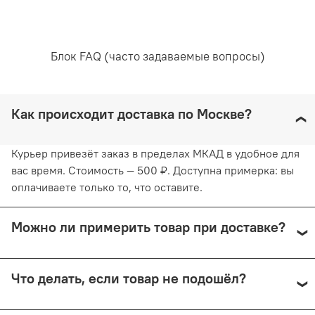
85% полиамид
10% эластан
5% полиэстер
Блок FAQ (часто задаваемые вопросы)
Уход за вещами:
Как происходит доставка по Москве?
Рекомендована ручная стирка при температуре воды,
не превышающей 30 градусов. Любое отбеливание
Курьер привезёт заказ в пределах МКАД в удобное для
недопустимо и навредит ткани. Отжимайте белье
вас время. Стоимость — 500 ₽. Доступна примерка: вы
руками, не применяя силу. Глажка запрещена. Сушить
оплачиваете только то, что оставите.
белье желательно в вертикальном положении, не
используя барабанную сушку. Придерживаясь
рекомендаций, вы продлите жизнь белью и сохраните
Можно ли примерить товар при доставке?
его эстетический вид.
Да, при курьерской доставке по Москве и доставке
Что делать, если товар не подошёл?
СДЭК с примеркой. Первые 15 минут — бесплатно.
Далее +150 ₽ за каждые 15 минут.