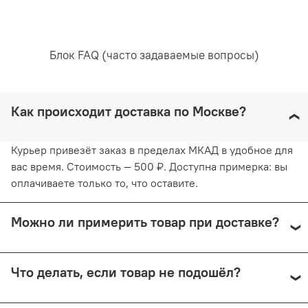
5% полиэстер
Уход за вещами:
Блок FAQ (часто задаваемые вопросы)
Рекомендована ручная стирка при температуре воды,
Как происходит доставка по Москве?
не превышающей 30 градусов. Любое отбеливание
недопустимо и навредит ткани. Отжимайте белье
руками, не применяя силу. Глажка запрещена. Сушить
Курьер привезёт заказ в пределах МКАД в удобное для
белье желательно в вертикальном положении, не
вас время. Стоимость — 500 ₽. Доступна примерка: вы
используя барабанную сушку. Придерживаясь
оплачиваете только то, что оставите.
рекомендаций, вы продлите жизнь белью и сохраните
его эстетический вид.
Можно ли примерить товар при доставке?
Да, при курьерской доставке по Москве и доставке
Что делать, если товар не подошёл?
СДЭК с примеркой. Первые 15 минут — бесплатно.
Далее +150 ₽ за каждые 15 минут.