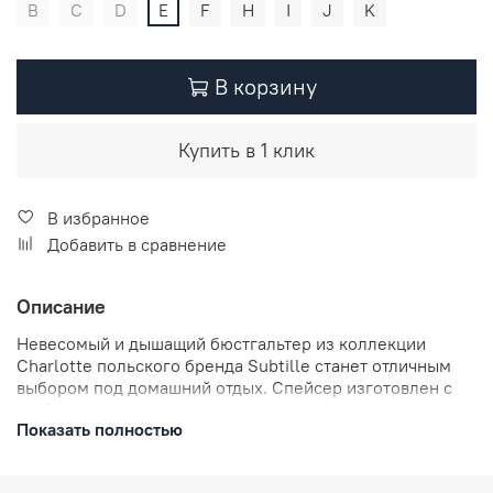
B
C
D
E
F
H
I
J
K
В корзину
Купить в 1 клик
В избранное
Добавить в сравнение
Описание
Невесомый и дышащий бюстгальтер из коллекции
Charlotte польского бренда Subtille станет отличным
выбором под домашний отдых. Спейсер изготовлен с
глубокими чашками, которые дадут надежную и
Показать полностью
комфортную поддержку груди среднего размера.
Благодаря абсолютно гладким чашкам белье прекрасно
подойдет под облегающую одежду или летний