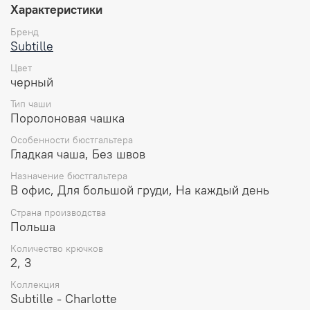
гардероб.
Характеристики
Особенности:
Бренд
Subtille
На каркасах.
Без пуш-ап.
Цвет
Чашка формованная, полая, выполнена из 3D
черный
spacer-полотна, гибкая, немнущаяся.
Тип чаши
Скрытая боковая корректирующая деталь из
Поролоновая чашка
двойного слоя микросетки обеспечивает груди
дополнительную поддержку.
Особенности бюстгальтера
Пояс — эластичное полотно с микрофиброй.
Гладкая чаша, Без швов
Без вертикальных упругих пластин в боковых
Назначение бюстгальтера
деталях для лучшего прилегания.
В офис, Для большой груди, На каждый день
Бретели несъемные, мягкие, бархатистые,
декорированы контрастной цветочной вышивкой
Страна производства
спереди и усилены тонким дубляжом,
Польша
регулируемые по длине сзади.
Количество крючков
Состав:
2, 3
85% полиамид
Коллекция
10% эластан
Subtille - Charlotte
5% полиэстер