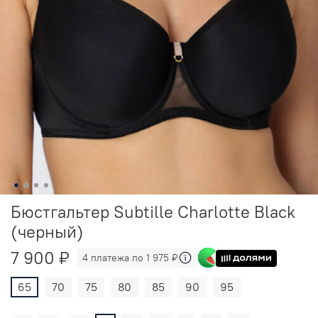
Бюстгальтер Subtille Charlotte Black
(черный)
7 900 ₽
4 платежа по 1 975 ₽
65
70
75
80
85
90
95