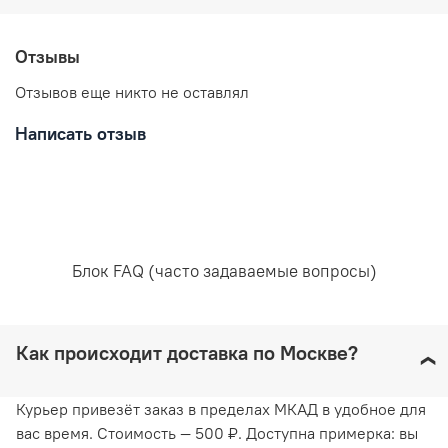
Уход за вещами:
Отзывы
Отзывов еще никто не оставлял
Написать отзыв
Рекомендована ручная стирка при температуре воды,
не превышающей 30 градусов. Любое отбеливание
недопустимо и навредит ткани. Отжимайте белье
руками, не применяя силу. Глажка запрещена. Сушить
белье желательно в вертикальном положении, не
используя барабанную сушку. Придерживаясь
рекомендаций, вы продлите жизнь белью и сохраните
Блок FAQ (часто задаваемые вопросы)
его эстетический вид.
Как происходит доставка по Москве?
Курьер привезёт заказ в пределах МКАД в удобное для
вас время. Стоимость — 500 ₽. Доступна примерка: вы