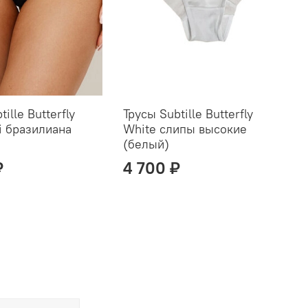
ille Butterfly
Трусы Subtille Butterfly
Т
i бразилиана
White слипы высокие
W
(белый)
(
₽
4 700 ₽