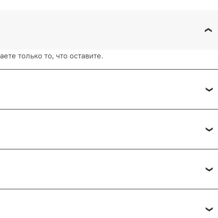
изонтальном положении, не используя
ерживаясь рекомендаций, вы продлите жизнь
стетический вид.
ете только то, что оставите.
 каждые 15 минут.
— от 1 рабочего дня.