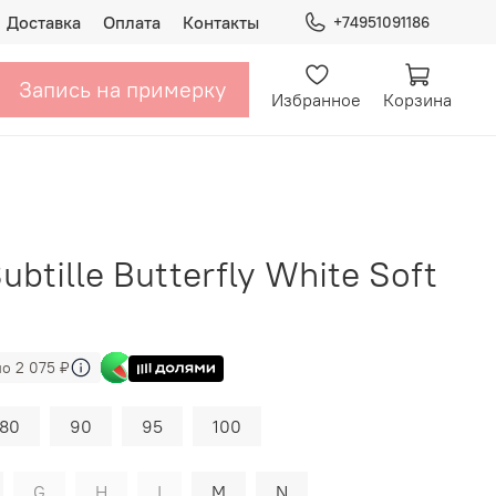
Доставка
Оплата
Контакты
+74951091186
Запись на примерку
Избранное
Корзина
btille Butterfly White Soft
по 2 075 ₽
80
90
95
100
G
H
I
M
N