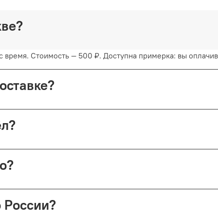
белье желательно в гор
барабанную сушку. Прид
скве?
белью и сохраните его э
 время. Стоимость — 500 ₽. Доступна примерка: вы оплачива
доставке?
с примеркой. Первые 15 минут — бесплатно. Далее +150 ₽ за
шёл?
ой России (в этом случае возврат невозможен).
но?
 Николопесковский пер., 4 (м. Арбатская). Срок подготовки 
о России?