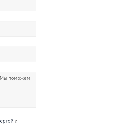
ертой
и