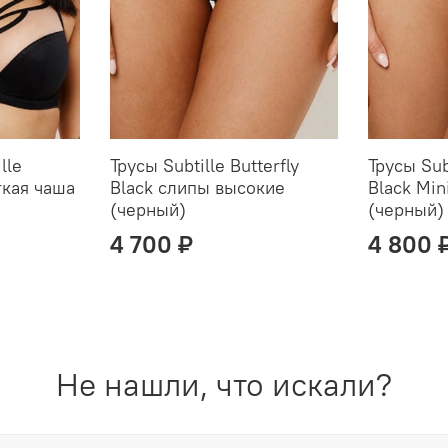
lle
Трусы Subtille Butterfly
Трусы Subt
ягкая чаша
Black слипы высокие
Black Min
(черный)
(черный)
4 700 ₽
4 800 
Не нашли, что искали?