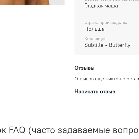
Нижняя часть чаши
Гладкая чаша
верхняя часть чаши —
Пояс — плотное эла
Страна производства
Без вертикальных у
Польша
Несъемные регулир
Коллекция
Золотые аксессуар
Subtille - Butterfly
Состав:
85% полиамид
Отзывы
10% эластан
Отзывов еще никто не оста
5% полиэстер
Написать отзыв
Уход за вещами:
Рекомендована ручная с
к FAQ (часто задаваемые вопр
30 градусов. Любое отбе
Отжимайте белье руками