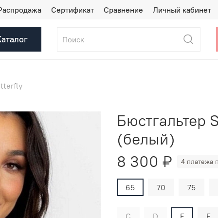
Распродажа
Сертификат
Сравнение
Личный кабинет
Каталог
tterfly
Бюстгальтер Su
(белый)
8 300 ₽
4 платежа 
65
70
75
C
D
E
F