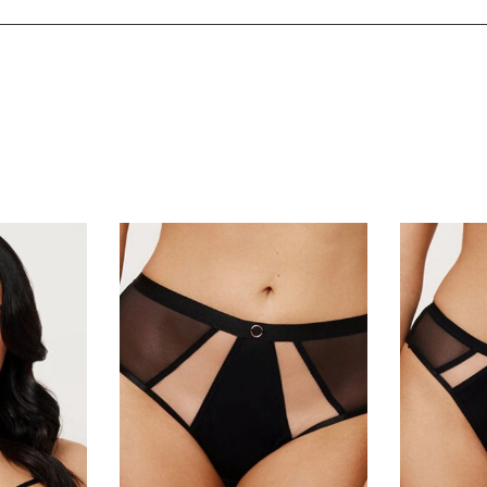
сии (по её тарифам). СДЭК предлагает доставку до двери и
врате — деньги возвращаются (кроме Почты России).