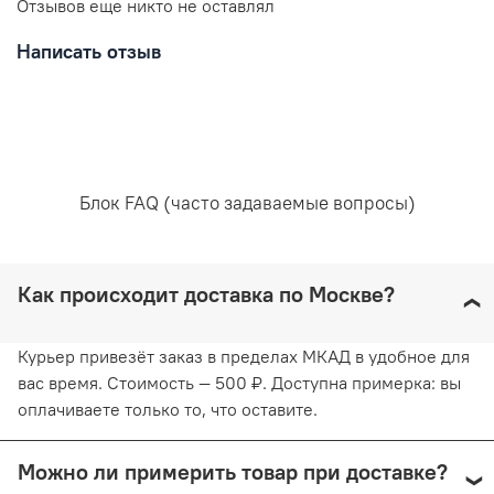
Отзывов еще никто не оставлял
10% эластан
5% полиэстер
Написать отзыв
Уход за вещами:
Рекомендована ручная стирка при температуре воды,
Блок FAQ (часто задаваемые вопросы)
не превышающей 30 градусов. Любое отбеливание
недопустимо и навредит ткани. Отжимайте белье
руками, не применяя силу. Глажка запрещена. Сушить
белье желательно в вертикальном положении, не
Как происходит доставка по Москве?
используя барабанную сушку. Придерживаясь
рекомендаций, вы продлите жизнь белью и сохраните
его эстетический вид.
Курьер привезёт заказ в пределах МКАД в удобное для
вас время. Стоимость — 500 ₽. Доступна примерка: вы
оплачиваете только то, что оставите.
Можно ли примерить товар при доставке?