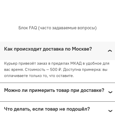
трикотажного полотна, который не позволяет
выходить каркасам и придает ленте мягкость.
Все используемые материалы подтверждены
сертификатом.
Состав:
Блок FAQ (часто задаваемые вопросы)
80% полиамид
10% эластан
10% хлопок
Как происходит доставка по Москве?
Уход за вещами:
Курьер привезёт заказ в пределах МКАД в удобное для
вас время. Стоимость — 500 ₽. Доступна примерка: вы
оплачиваете только то, что оставите.
Рекомендована ручная стирка при температуре воды,
не превышающей 30 градусов. Любое отбеливание
Можно ли примерить товар при доставке?
недопустимо и навредит ткани. Отжимайте белье
руками, не применяя силу. Глажка запрещена. Сушить
белье желательно в горизонтальном положении, не
Да, при курьерской доставке по Москве и доставке
используя барабанную сушку. Придерживаясь
Что делать, если товар не подошёл?
СДЭК с примеркой. Первые 15 минут — бесплатно.
рекомендаций, вы продлите жизнь белью и сохраните