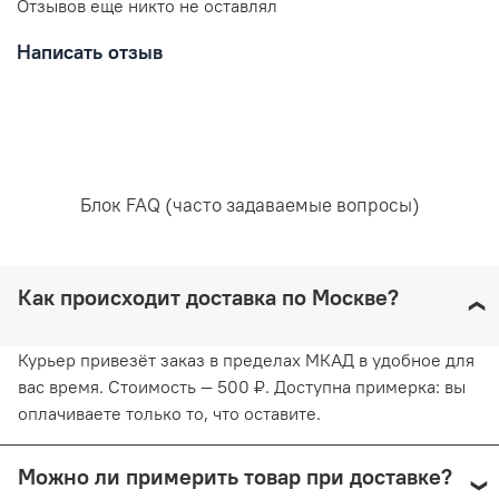
Отзывов еще никто не оставлял
Пояс обработан отделочной лентой, которая не
дает ему растянуться.
Написать отзыв
В размерах «плюс сайз» боковые детали
уплотнены вторым слоем, помогая снять нагрузку
с плеч и спины.
Серединка бюстгальтера из специального
трикотажного основовязанного полотна помогает
удерживать стабильную форму.
Бретели несъемные, регулируемые по всей
Блок FAQ (часто задаваемые вопросы)
длине, с рельефным краем «пикотом».
Ширина бретелей меняется в зависимости от
размера изделия.
Как происходит доставка по Москве?
Состав:
85% полиамид
Курьер привезёт заказ в пределах МКАД в удобное для
15% эластан
вас время. Стоимость — 500 ₽. Доступна примерка: вы
Уход за вещами:
оплачиваете только то, что оставите.
Можно ли примерить товар при доставке?