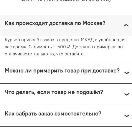
Как происходит доставка по Москве?
Курьер привезёт заказ в пределах МКАД в удобное для
вас время. Стоимость — 500 ₽. Доступна примерка: вы
оплачиваете только то, что оставите.
Можно ли примерить товар при доставке?
Да, при курьерской доставке по Москве и доставке
Что делать, если товар не подошёл?
СДЭК с примеркой. Первые 15 минут — бесплатно.
Далее +150 ₽ за каждые 15 минут.
Предоплата возвращается — кроме случаев доставки
Как забрать заказ самостоятельно?
Почтой России (в этом случае возврат невозможен).
Самовывоз доступен из магазина по адресу: Москва,