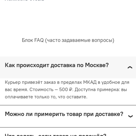
65% полиамид
25% полиэстер
10% эластан
Уход за вещами:
Блок FAQ (часто задаваемые вопросы)
Рекомендована ручная стирка при температуре воды,
не превышающей 30 градусов. Любое отбеливание
Как происходит доставка по Москве?
недопустимо и навредит ткани. Отжимайте белье
руками, не применяя силу. Глажка запрещена. Сушить
белье желательно в вертикальном положении, не
Курьер привезёт заказ в пределах МКАД в удобное для
используя барабанную сушку. Придерживаясь
вас время. Стоимость — 500 ₽. Доступна примерка: вы
рекомендаций, вы продлите жизнь белью и сохраните
оплачиваете только то, что оставите.
его эстетический вид.
Можно ли примерить товар при доставке?
Да, при курьерской доставке по Москве и доставке
Что делать, если товар не подошёл?