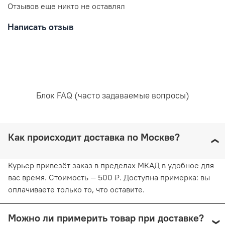
Отзывов еще никто не оставлял
Написать отзыв
Рекомендована ручная стирка при температуре воды,
не превышающей 30 градусов. Любое отбеливание
недопустимо и навредит ткани. Отжимайте белье
руками, не применяя силу. Глажка запрещена. Сушить
белье желательно в вертикальном положении, не
используя барабанную сушку. Придерживаясь
рекомендаций, вы продлите жизнь белью и сохраните
Блок FAQ (часто задаваемые вопросы)
его эстетический вид.
Как происходит доставка по Москве?
Курьер привезёт заказ в пределах МКАД в удобное для
вас время. Стоимость — 500 ₽. Доступна примерка: вы
оплачиваете только то, что оставите.
Можно ли примерить товар при доставке?