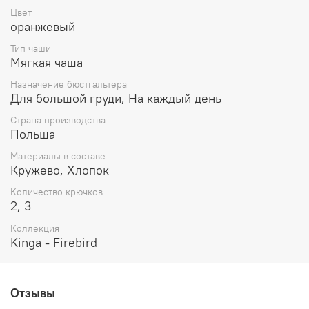
На каркасах.
Цвет
Чашка сшивная, с вертикальной вытачкой,
оранжевый
выполнена из тоненькой, едва заметной на теле
Тип чаши
стабилизирующей сеточки бежевого цвета.
Мягкая чаша
С внешней стороны покрыта эластичным ажурным
кружевом.
Назначение бюстгальтера
Контрастные эластичные ленты по верхним
Для большой груди, На каждый день
срезам чашек создают эффект стреп-лент.
Страна производства
Пояс выполнен из сетчатого полотна бежевого
Польша
цвета.
Бретели несъемные, регулируемые по всей
Материалы в составе
длине.
Кружево, Хлопок
Состав:
Количество крючков
2, 3
60% полиамид
20% эластан
Коллекция
17% полиэстер
Kinga - Firebird
3% хлопок
Уход за вещами:
Отзывы