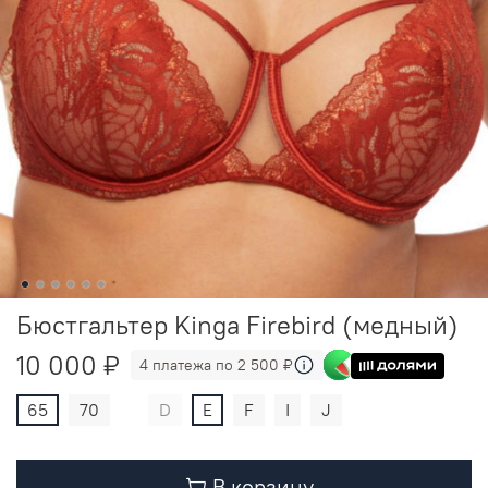
Бюстгальтер Kinga Firebird (медный)
10 000 ₽
4 платежа по 2 500 ₽
65
70
D
E
F
I
J
В корзину