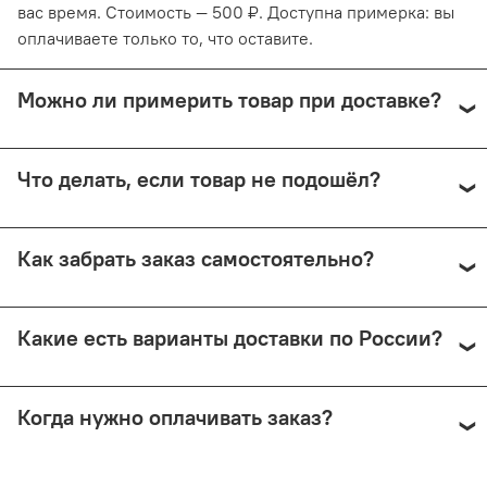
вас время. Стоимость — 500 ₽. Доступна примерка: вы
оплачиваете только то, что оставите.
Можно ли примерить товар при доставке?
Да, при курьерской доставке по Москве и доставке
Что делать, если товар не подошёл?
СДЭК с примеркой. Первые 15 минут — бесплатно.
Далее +150 ₽ за каждые 15 минут.
Предоплата возвращается — кроме случаев доставки
Как забрать заказ самостоятельно?
Почтой России (в этом случае возврат невозможен).
Самовывоз доступен из магазина по адресу: Москва,
Какие есть варианты доставки по России?
Малый Николопесковский пер., 4 (м. Арбатская). Срок
подготовки — от 1 рабочего дня.
Мы отправляем заказы через СДЭК (от 350 ₽) и Почту
Когда нужно оплачивать заказ?
России (по её тарифам). СДЭК предлагает доставку до
двери или в ПВЗ, возможно примерить товар перед
покупкой.
Все способы доставки требуют 100% предоплаты. При