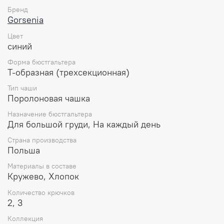
рельефным кружевом сеткой. Полномерная чашка
Бренд
создает красивую округлую форму груди, высоко
Gorsenia
поднимая ее и придавая центральное положение.
Цвет
Дополнительная боковая косточка обеспечивает
синий
стабильную поддержку, а регулируемые по длине
бретели дарят идеальную посадку и комфортное
Форма бюстгальтера
использование. Бюстгальтер не только подчеркнет
Т-образная (трехсекционная)
женственность, но и обеспечит надежную поддержку в
Тип чаши
течение всего дня.
Поролоновая чашка
Особенности:
Назначение бюстгальтера
Для большой груди, На каждый день
Чаша полупоролон.
На косточках.
Страна производства
Несъемные регулируемые бретели.
Польша
Отлично поддерживает большую грудь.
Застежка: два или три крючка на три позиции в
Материалы в составе
зависимости от размера.
Кружево, Хлопок
Состав:
Количество крючков
2, 3
90% полиамид
Коллекция
7% эластан