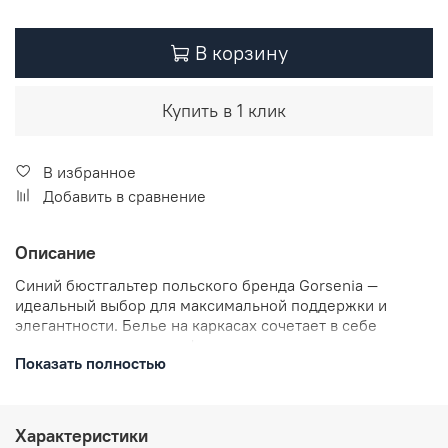
В корзину
Купить в 1 клик
В избранное
Добавить в сравнение
Описание
Синий бюстгальтер польского бренда Gorsenia —
идеальный выбор для максимальной поддержки и
элегантности. Белье на каркасах сочетает в себе
изысканное кружево и функциональность
Показать полностью
полупоролоновой чашки, которая идеально
поддерживает и поднимает грудь. Нижняя часть чашки
выполнена из мягкого поролона, удвоенного хлопком и
покрытого неэластичным рельефным кружевом, в то
Характеристики
время как верхняя часть чашки укреплена эластичным