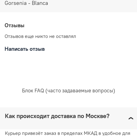
Gorsenia - Blanca
3% полиэстер
Уход за вещами:
Отзывы
Отзывов еще никто не оставлял
Рекомендована ручная стирка при температуре воды,
Написать отзыв
не превышающей 30 градусов. Любое отбеливание
недопустимо и навредит ткани. Отжимайте белье
руками, не применяя силу. Глажка запрещена. Сушить
белье желательно в горизонтальном положении, не
используя барабанную сушку. Придерживаясь
рекомендаций, вы продлите жизнь белью и сохраните
его эстетический вид.
Блок FAQ (часто задаваемые вопросы)
Как происходит доставка по Москве?
Курьер привезёт заказ в пределах МКАД в удобное для