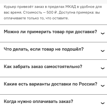
Курьер привезёт заказ в пределах МКАД в удобное для
вас время. Стоимость — 500 ₽. Доступна примерка: вы
оплачиваете только то, что оставите.
Можно ли примерить товар при доставке?
Да, при курьерской доставке по Москве и доставке
Что делать, если товар не подошёл?
СДЭК с примеркой. Первые 15 минут — бесплатно.
Далее +150 ₽ за каждые 15 минут.
Предоплата возвращается — кроме случаев доставки
Как забрать заказ самостоятельно?
Почтой России (в этом случае возврат невозможен).
Самовывоз доступен из магазина по адресу: Москва,
Какие есть варианты доставки по России?
Малый Николопесковский пер., 4 (м. Арбатская). Срок
подготовки — от 1 рабочего дня.
Мы отправляем заказы через СДЭК (от 350 ₽) и Почту
Когда нужно оплачивать заказ?
России (по её тарифам). СДЭК предлагает доставку до