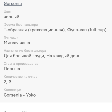
размера. Идеален как для повседневной носки, так и
Gorsenia
для особых случаев или вечерних образов.
Цвет
черный
Особенности:
Форма бюстгальтера
Мягкая чаша.
Т-образная (трехсекционная), Фулл-кап (full cup)
На боковых косточках.
Поднимает грудь, отлично поддерживает и
Тип чаши
собирает к центру.
Мягкая чаша
Металлические кольца и регуляторы золотистого
Назначение бюстгальтера
цвета (не содержат никеля).
Для большой груди, На каждый день
Идеально подходит для женщин со средней,
большой и очень большой грудью.
Страна производства
Польша
Состав:
Количество крючков
90% полиамид
2, 3
7% эластан
3% полиэстер
Коллекция
Gorsenia - Yoko
Уход за вещами: