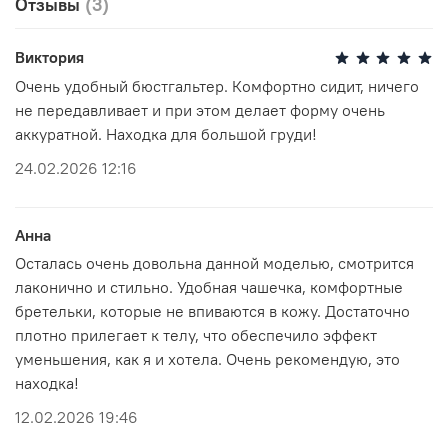
Отзывы
(3)
Рекомендована ручная стирка при температуре воды,
Виктория
не превышающей 30 градусов. Любое отбеливание
недопустимо и навредит ткани. Отжимайте белье
Очень удобный бюстгальтер. Комфортно сидит, ничего
руками, не применяя силу. Глажка запрещена. Сушить
не передавливает и при этом делает форму очень
белье желательно в горизонтальном положении, не
аккуратной. Находка для большой груди!
используя барабанную сушку. Придерживаясь
рекомендаций, вы продлите жизнь белью и сохраните
24.02.2026 12:16
его эстетический вид.
Анна
Осталась очень довольна данной моделью, смотрится
лаконично и стильно. Удобная чашечка, комфортные
бретельки, которые не впиваются в кожу. Достаточно
плотно прилегает к телу, что обеспечило эффект
уменьшения, как я и хотела. Очень рекомендую, это
находка!
12.02.2026 19:46