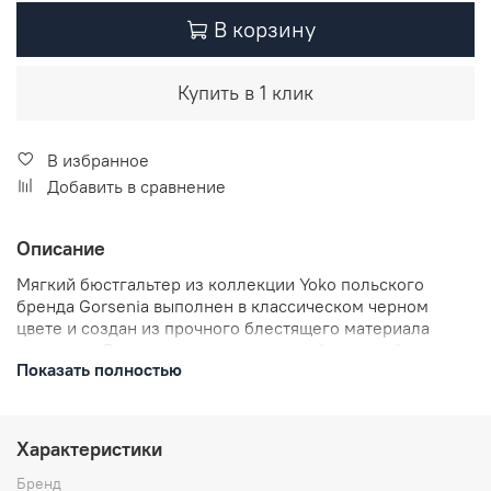
В корзину
Купить в 1 клик
В избранное
Добавить в сравнение
Описание
Мягкий бюстгальтер из коллекции Yoko польского
бренда Gorsenia выполнен в классическом черном
цвете и создан из прочного блестящего материала
симплекс. Верх чаш украшен сетчатой вставкой с
Показать полностью
оригинальным «полосатым» узором, добавляющим
модели стильности. Бюстгальтер аккуратно
приподнимает грудь, поддерживает ее и направляет к
центру, придавая фигуре выразительность и
Характеристики
женственность. Этот вариант прекрасно подойдет для
женщин с грудью среднего, большого и очень большого
Бренд