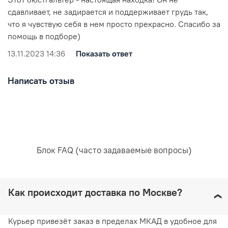
сдавливает, не задирается и поддерживает грудь так,
что я чувствую себя в нем просто прекрасно. Спасибо за
помощь в подборе)
Рекомендована ручная стирка при температуре воды,
13.11.2023 14:36
Показать ответ
не превышающей 30 градусов. Любое отбеливание
недопустимо и навредит ткани. Отжимайте белье
руками, не применяя силу. Глажка запрещена. Сушить
Написать отзыв
белье желательно в горизонтальном положении, не
используя барабанную сушку. Придерживаясь
рекомендаций, вы продлите жизнь белью и сохраните
его эстетический вид.
Блок FAQ (часто задаваемые вопросы)
Как происходит доставка по Москве?
Курьер привезёт заказ в пределах МКАД в удобное для