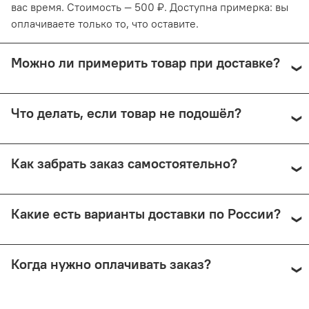
вас время. Стоимость — 500 ₽. Доступна примерка: вы
оплачиваете только то, что оставите.
Можно ли примерить товар при доставке?
Да, при курьерской доставке по Москве и доставке
Что делать, если товар не подошёл?
СДЭК с примеркой. Первые 15 минут — бесплатно.
Далее +150 ₽ за каждые 15 минут.
Предоплата возвращается — кроме случаев доставки
Как забрать заказ самостоятельно?
Почтой России (в этом случае возврат невозможен).
Самовывоз доступен из магазина по адресу: Москва,
Какие есть варианты доставки по России?
Малый Николопесковский пер., 4 (м. Арбатская). Срок
подготовки — от 1 рабочего дня.
Мы отправляем заказы через СДЭК (от 350 ₽) и Почту
Когда нужно оплачивать заказ?
России (по её тарифам). СДЭК предлагает доставку до
двери или в ПВЗ, возможно примерить товар перед
покупкой.
Все способы доставки требуют 100% предоплаты. При