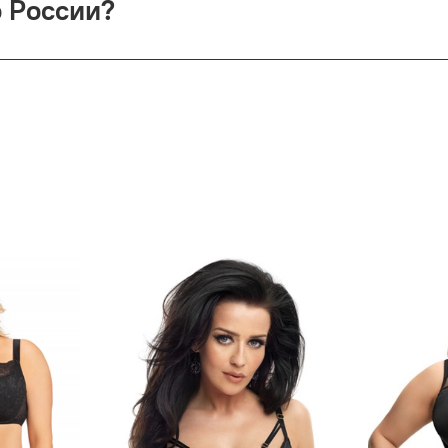
о России?
сии (по её тарифам). СДЭК предлагает доставку до двери и
врате — деньги возвращаются (кроме Почты России).