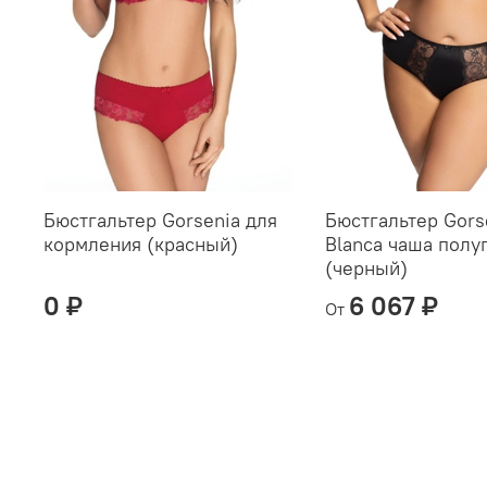
Бюстгальтер Gorsenia для
Бюстгальтер Gors
кормления (красный)
Blanca чаша полу
(черный)
0 ₽
6 067 ₽
От