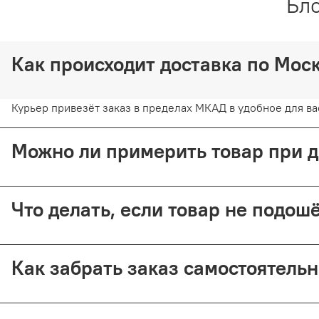
Бло
Как происходит доставка по Мо
Курьер привезёт заказ в пределах МКАД в удобное для вас
Можно ли примерить товар при 
Да, при курьерской доставке по Москве и доставке СДЭК 
Что делать, если товар не подо
Предоплата возвращается — кроме случаев доставки Почт
Как забрать заказ самостоятель
Самовывоз доступен из магазина по адресу: Москва, Малый