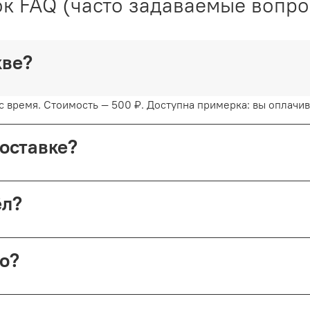
к FAQ (часто задаваемые вопр
скве?
 время. Стоимость — 500 ₽. Доступна примерка: вы оплачива
доставке?
с примеркой. Первые 15 минут — бесплатно. Далее +150 ₽ за
шёл?
ой России (в этом случае возврат невозможен).
но?
 Николопесковский пер., 4 (м. Арбатская). Срок подготовки 