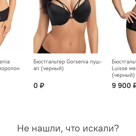
enia
Бюстгальтер Gorsenia пуш-
Бюстгаль
поролон
ап (черный)
Luisse мя
(черный)
0 ₽
9 900 
Не нашли, что искали?