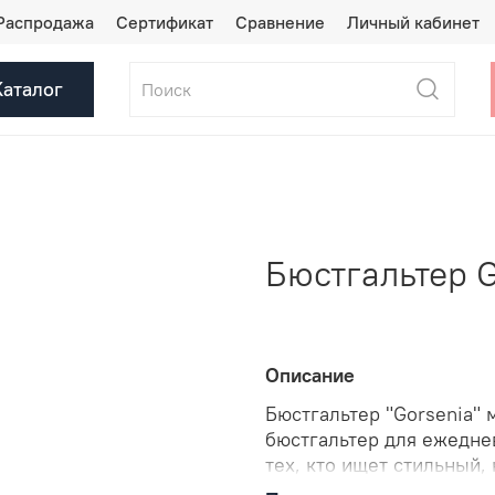
Распродажа
Сертификат
Сравнение
Личный кабинет
Каталог
Бюстгальтер G
Описание
Бюстгальтер "Gorsenia" 
бюстгальтер для ежедне
тех, кто ищет стильный
день.