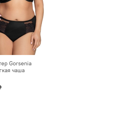
тер Gorsenia
гкая чаша
₽