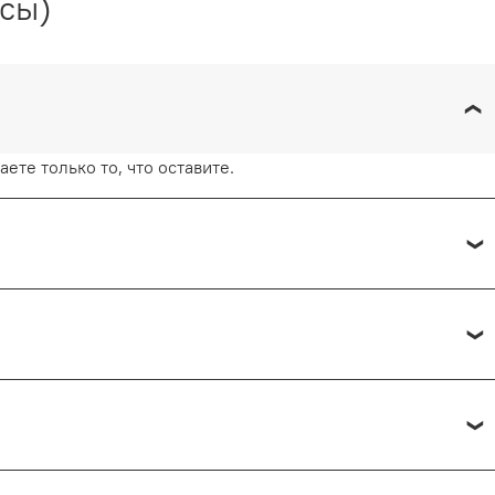
осы)
ете только то, что оставите.
 каждые 15 минут.
— от 1 рабочего дня.