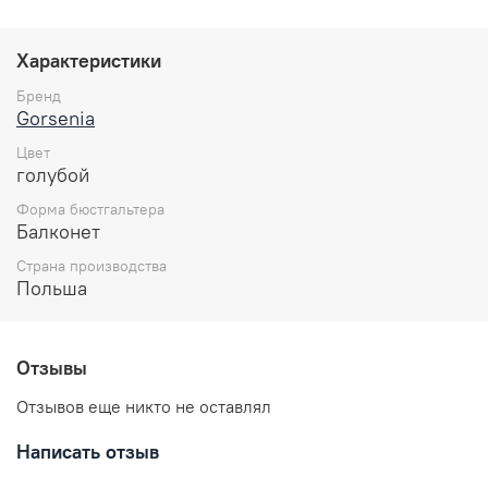
Особенности:
Характеристики
Тонкий поролон
Форма чашки балконет
Бренд
Вшит дополнительный кармашек для вкладной
Gorsenia
подушечки
Декорировано серебристой нитью
Цвет
Застежка: 2 или 3 крючка на 3 позиции( в
голубой
зависимости от размера и объема чашки)
Форма бюстгальтера
Несъемные,регулируемые бретели
Балконет
Состав:
Страна производства
Польша
90% полиамид
7% эластан
3% полиэстер
Отзывы
Уход за вещами:
Отзывов еще никто не оставлял
Написать отзыв