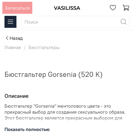
Записаться
Назад
Главная
Бюстгальтеры
Бюстгальтер Gorsenia (520 K)
Описание
Бюстгальтер "Gorsenia" ментолового цвета - это
прекрасный выбор для создания сексуального образа.
Этот бюстгальтер является прекрасным выбором для
женщин, которые хотят выглядеть элегантно и
Показать полностью
чувствовать себя уверенно.