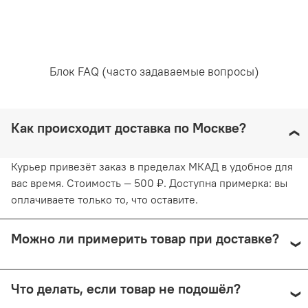
Блок FAQ (часто задаваемые вопросы)
Как происходит доставка по Москве?
Курьер привезёт заказ в пределах МКАД в удобное для
вас время. Стоимость — 500 ₽. Доступна примерка: вы
оплачиваете только то, что оставите.
Можно ли примерить товар при доставке?
Да, при курьерской доставке по Москве и доставке
Что делать, если товар не подошёл?
СДЭК с примеркой. Первые 15 минут — бесплатно.