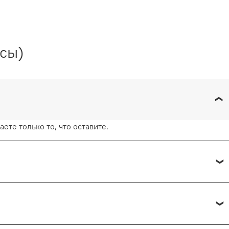
осы)
ете только то, что оставите.
 каждые 15 минут.