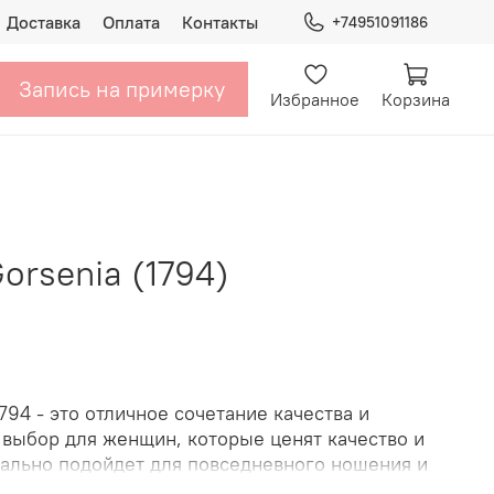
Доставка
Оплата
Контакты
+74951091186
Запись на примерку
Избранное
Корзина
orsenia (1794)
794 - это отличное сочетание качества и
 выбор для женщин, которые ценят качество и
еально подойдет для повседневного ношения и
ть и комфорт на протяжении всего дня.