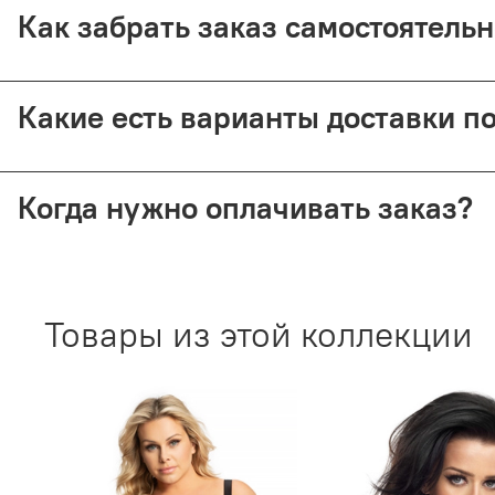
Предоплата возвращается — кроме случаев доставки Почт
Как забрать заказ самостоятель
Самовывоз доступен из магазина по адресу: Москва, Малый
Какие есть варианты доставки п
Мы отправляем заказы через СДЭК (от 350 ₽) и Почту Рос
Когда нужно оплачивать заказ?
Все способы доставки требуют 100% предоплаты. При воз
Товары из этой коллекции