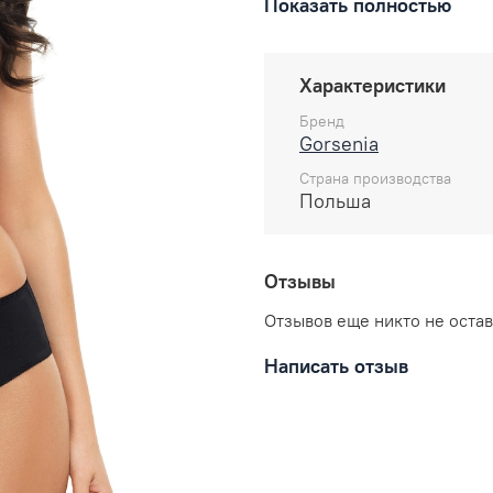
Показать полностью
Особенности:
Тонкий поролон
Характеристики
На косточках
Бренд
Застежка: 2 крючка
Gorsenia
Регулируемые брет
Страна производства
Состав:
Польша
90% полиамид
7% эластан
Отзывы
3% полиэстер
Отзывов еще никто не оста
Уход за вещами:
Написать отзыв