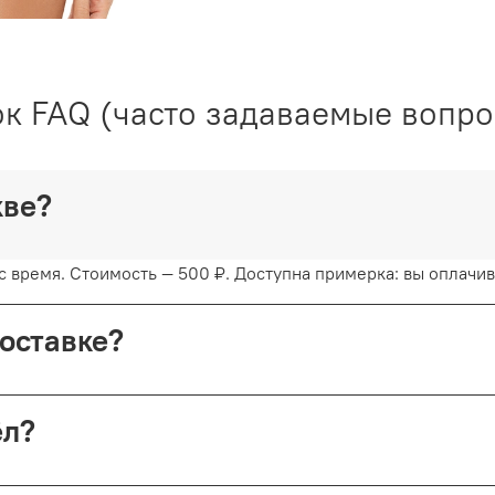
к FAQ (часто задаваемые вопр
скве?
 время. Стоимость — 500 ₽. Доступна примерка: вы оплачива
доставке?
с примеркой. Первые 15 минут — бесплатно. Далее +150 ₽ за
шёл?