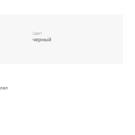
Цвет
 на 3 позиции
черный
ельки несъемные
влял