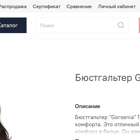
Распродажа
Сертификат
Сравнение
Личный кабинет
Каталог
Бюстгальтер G
Описание
Бюстгальтер "Gorsenia" 1
комфорта. Это отличный
комфорт в белье. Он ид
обеспечит вам увереннос