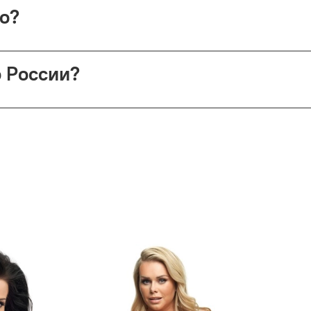
ой России (в этом случае возврат невозможен).
но?
 Николопесковский пер., 4 (м. Арбатская). Срок подготовки 
о России?
сии (по её тарифам). СДЭК предлагает доставку до двери и
врате — деньги возвращаются (кроме Почты России).