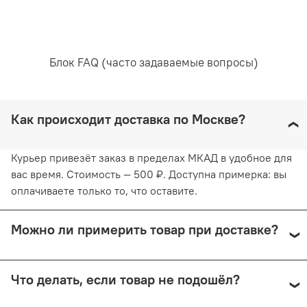
Блок FAQ (часто задаваемые вопросы)
Как происходит доставка по Москве?
Курьер привезёт заказ в пределах МКАД в удобное для
вас время. Стоимость — 500 ₽. Доступна примерка: вы
оплачиваете только то, что оставите.
Можно ли примерить товар при доставке?
Да, при курьерской доставке по Москве и доставке
Что делать, если товар не подошёл?
СДЭК с примеркой. Первые 15 минут — бесплатно.
Далее +150 ₽ за каждые 15 минут.