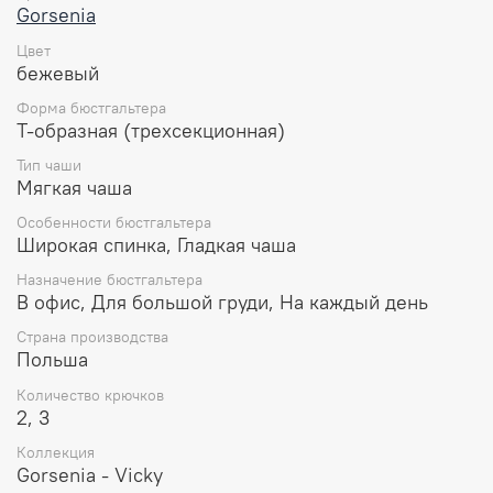
красивую округлую форму, высоко поднимая и выводя
Gorsenia
ее в центр. Боковые косточки и плотный пояс
Цвет
обеспечивают дополнительную поддержку, а гладкие
бежевый
регулируемые по всей длине бретели добавляют
удобства.
Форма бюстгальтера
Т-образная (трехсекционная)
Особенности:
Тип чаши
Мягкая чаша.
Мягкая чаша
На каркасах.
Особенности бюстгальтера
Декор в виде золотистой буквы V.
Широкая спинка, Гладкая чаша
Отлично поддерживает большую грудь.
Бретели гладкие, несъемные, регулируемые.
Назначение бюстгальтера
В офис, Для большой груди, На каждый день
Состав:
Страна производства
90% полиамид
Польша
7% эластан
3% полиэстер
Количество крючков
2, 3
Уход за вещами:
Коллекция
Gorsenia - Vicky