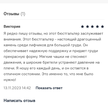
Рекомендована ручная стирка при температуре воды,
Отзывы
(1)
не превышающей 30 градусов. Любое отбеливание
недопустимо и навредит ткани. Отжимайте белье
руками, не применяя силу. Глажка запрещена. Сушить
Виктория
белье желательно в горизонтальном положении, не
Я редко пишу отзывы, но этот бюстгальтер заслуживает
используя барабанную сушку. Придерживаясь
внимания. Этот бюстгальтер - настоящий драгоценный
рекомендаций, вы продлите жизнь белью и сохраните
его эстетический вид.
камень среди лифчиков для большой груди. Он
обеспечивает надежную поддержку и придает груди
прекрасную форму. Мягкие чашки не стесняют
движения, а широкие бретели устраняют давление на
плечи. Я ношу его каждый день, и он остается в
отличном состоянии. Это именно то, что мне было
нужно!
13.11.2023 14:42
Показать ответ
Написать отзыв