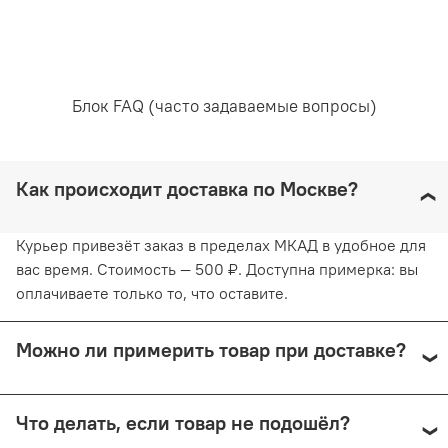
Блок FAQ (часто задаваемые вопросы)
Как происходит доставка по Москве?
Курьер привезёт заказ в пределах МКАД в удобное для
вас время. Стоимость — 500 ₽. Доступна примерка: вы
оплачиваете только то, что оставите.
Можно ли примерить товар при доставке?
Да, при курьерской доставке по Москве и доставке
Что делать, если товар не подошёл?
СДЭК с примеркой. Первые 15 минут — бесплатно.