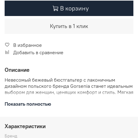
В корзину
Купить в 1 клик
В избранное
Добавить в сравнение
Описание
Невесомый бежевый бюстгальтер с лаконичным
дизайном польского бренда Gorsenia станет идеальным
выбором для женщин, ценящих комфорт и стиль. Мягкая
чаша на каркасах обеспечивает отличную поддержку,
Показать полностью
даже для большой груди. Верхняя часть чашки
выполнена из полупрозрачной сетки, что добавляет
изящества. Нижняя часть центральной детали украшена
золотым элементом в виде буквы V. Плоские швы
Характеристики
бюстгальтера не выделяются под одеждой, создавая
гладкий силуэт. Классическая посадка придаёт груди
Бренд