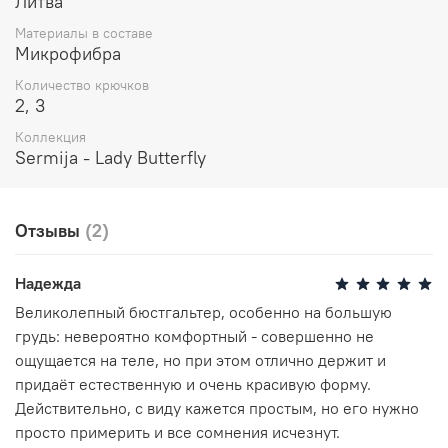
Литва
трикотажным полотном, которое соединяет обе
Материалы в составе
чашки и помогает удерживать стабильную форму
Микрофибра
бюстгальтера.
Мягкий и эргономичный пояс выполнен из нежной
Количество крючков
микрофибры в два слоя, с применением
2, 3
технологии обработки шва "в чистый край", при
которой отделочная лента и строчки спрятаны
Коллекция
Sermija - Lady Butterfly
внутри пояса изделия, что создает приятные
ощущения при соприкосновении с телом.
Бретели бюстгальтера регулируемые, эластичные,
с легким атласным блеском на лицевой стороне и
Отзывы
(2)
бархатистой изнанкой.
Регуляторы и каркасы изготовлены из сплавов
металлов, не вызывающих аллергию.
Надежда
Концы металлических каркасов защищены
Великолепный бюстгальтер, особенно на большую
специальной капсулой.
грудь: невероятно комфортный - совершенно не
Состав:
ощущается на теле, но при этом отлично держит и
придаёт естественную и очень красивую форму.
50% полиэстер
Действительно, с виду кажется простым, но его нужно
40% полиамид
10% эластан
просто примерить и все сомнения исчезнут.